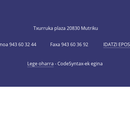
ismoaholkularitza@mutriku.eus