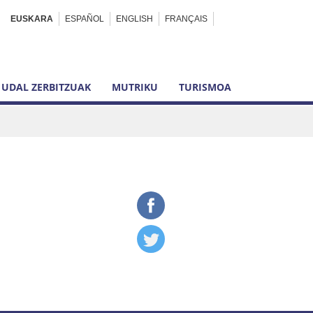
EUSKARA
ESPAÑOL
ENGLISH
FRANÇAIS
UDAL ZERBITZUAK
MUTRIKU
TURISMOA