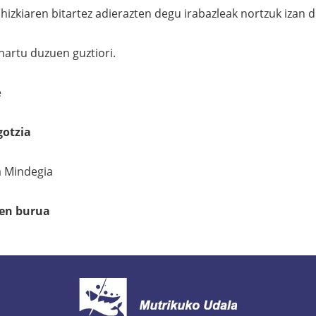
hizkiaren bitartez adierazten degu irabazleak nortzuk izan d
hartu duzuen guztiori.
e
gotzia
a Mindegia
uen burua