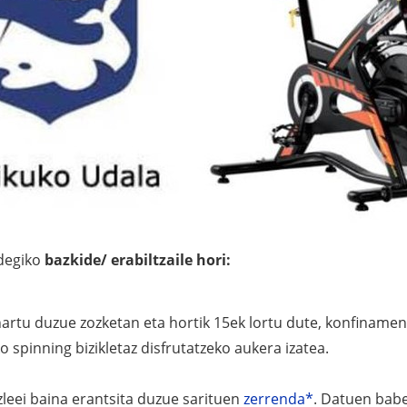
ldegiko
bazkide/ erabiltzaile hori:
hartu duzue zozketan eta hortik 15ek lortu dute, konfinam
ko spinning bizikletaz disfrutatzeko aukera izatea.
azleei baina erantsita duzue sarituen
zerrenda*
. Datuen babe