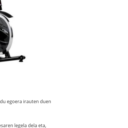
endu egoera irauten duen
saren legela dela eta,