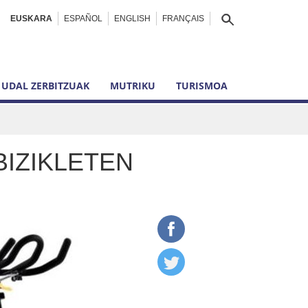
EUSKARA
ESPAÑOL
ENGLISH
FRANÇAIS
UDAL ZERBITZUAK
MUTRIKU
TURISMOA
BIZIKLETEN