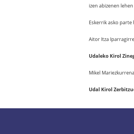
izen abizenen lehen 
Eskerrik asko parte 
Aitor Itza Iparragirr
Udaleko Kirol Zine
Mikel Mariezkurren
Udal Kirol Zerbitz