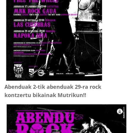
Abenduak 2-tik abenduak 29-ra rock
kontzertu bikainak Mutrikun!!