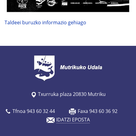
Taldeei buruzko informazio gehiago
Txurruka plaza 20830 Mutriku
Tfnoa 943 60 32 44
Faxa 943 60 36 92
IDATZI EPOSTA