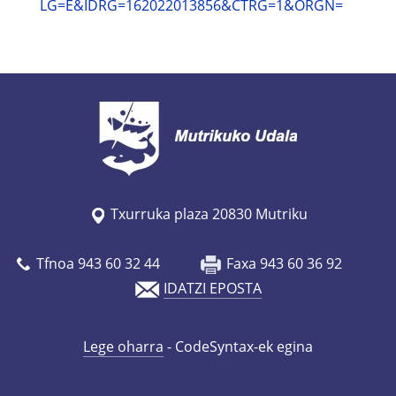
LG=E&IDRG=162022013856&CTRG=1&ORGN=
Txurruka plaza 20830 Mutriku
Tfnoa 943 60 32 44
Faxa 943 60 36 92
IDATZI EPOSTA
Lege oharra
- CodeSyntax-ek egina