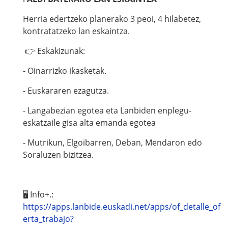
Herria edertzeko planerako 3 peoi, 4 hilabetez,
kontratatzeko lan eskaintza.
👉 Eskakizunak:
- Oinarrizko ikasketak.
- Euskararen ezagutza.
- Langabezian egotea eta Lanbiden enplegu-
eskatzaile gisa alta emanda egotea
- Mutrikun, Elgoibarren, Deban, Mendaron edo
Soraluzen bizitzea.
🖥 Info+.:
https://apps.lanbide.euskadi.net/apps/of_detalle_of
erta_trabajo?