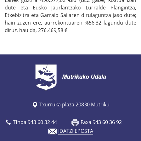
dute eta Eusko Jaurlaritzako Lurralde Plangintza,
Etxebizitza eta Garraio Sailaren dirulaguntza jaso dute;
hain zuzen ere, aurrekontuaren %56,32 lagundu dute
diruz, hau da, 276.469,58 €.
Txurruka plaza 20830 Mutriku
Tfnoa 943 60 32 44
Faxa 943 60 36 92
IDATZI EPOSTA