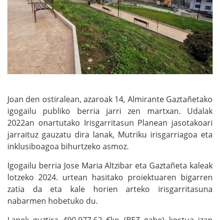
Joan den ostiralean, azaroak 14, Almirante Gaztañetako
igogailu publiko berria jarri zen martxan. Udalak
2022an onartutako Irisgarritasun Planean jasotakoari
jarraituz gauzatu dira lanak, Mutriku irisgarriagoa eta
inklusiboagoa bihurtzeko asmoz.
Igogailu berria Jose Maria Altzibar eta Gaztañeta kaleak
lotzeko 2024. urtean hasitako proiektuaren bigarren
zatia da eta kale horien arteko irisgarritasuna
nabarmen hobetuko du.
Lanek guztira 490.977,62 €ko (BEZ gabe) kostua izan