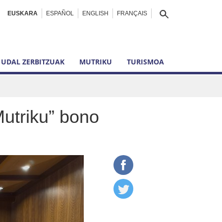
EUSKARA
ESPAÑOL
ENGLISH
FRANÇAIS
UDAL ZERBITZUAK
MUTRIKU
TURISMOA
Mutriku” bono