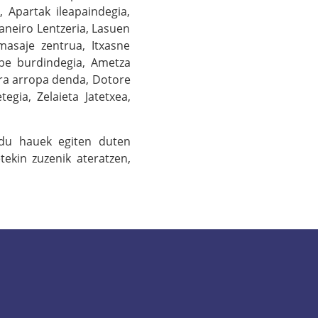
, Apartak ileapaindegia,
Maneiro Lentzeria, Lasuen
 masaje zentrua, Itxasne
ube burdindegia, Ametza
rra arropa denda, Dotore
gia, Zelaieta Jatetxea,
ndu hauek egiten duten
tekin zuzenik ateratzen,