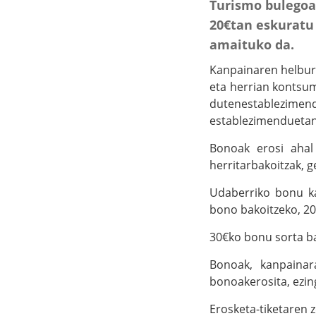
Turismo bulegoan
20€tan eskuratu
amaituko da.
Kanpainaren helburu
eta herrian kontsum
dutenestablezimend
establezimenduetan 
Bonoak erosi ahal
herritarbakoitzak, g
Udaberriko bonu ka
bono bakoitzeko, 20
30€ko bonu sorta ba
Bonoak, kanpainara
bonoakerosita, ezing
Erosketa-tiketaren 