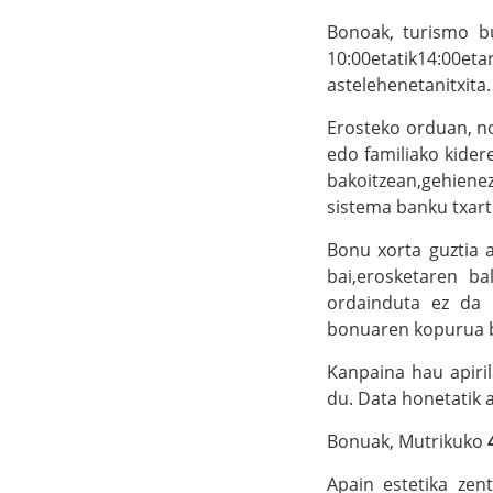
Bonoak, turismo b
10:00etatik14:00etar
astelehenetanitxita.
Erosteko orduan, no
edo familiako kider
bakoitzean,gehiene
sistema banku txart
Bonu xorta guztia a
bai,erosketaren b
ordainduta ez da i
bonuaren kopurua b
Kanpaina hau apiril
du. Data honetatik 
Bonuak, Mutrikuko
Apain estetika zent