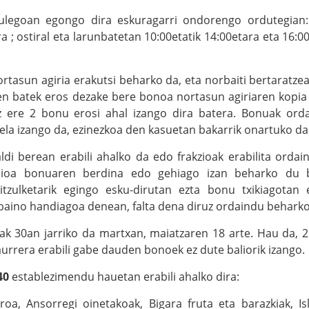
ulegoan egongo dira eskuragarri ondorengo ordutegian: 
a ; ostiral eta larunbatetan 10:00etatik 14:00etara eta 16:00
rtasun agiria erakutsi beharko da, eta norbaiti bertaratzea
en batek eros dezake bere bonoa nortasun agiriaren kopia 
z ere 2 bonu erosi ahal izango dira batera. Bonuak ord
ela izango da, ezinezkoa den kasuetan bakarrik onartuko da
ldi berean erabili ahalko da edo frakzioak erabilita ordai
alioa bonuaren berdina edo gehiago izan beharko du 
tzulketarik egingo esku-dirutan ezta bonu txikiagotan 
aino handiagoa denean, falta dena diruz ordaindu beharko
ak 30an jarriko da martxan, maiatzaren 18 arte. Hau da, 
aurrera erabili gabe dauden bonoek ez dute baliorik izango.
40
establezimendu hauetan erabili ahalko dira:
roa, Ansorregi oinetakoak, Bigara fruta eta barazkiak, Isl