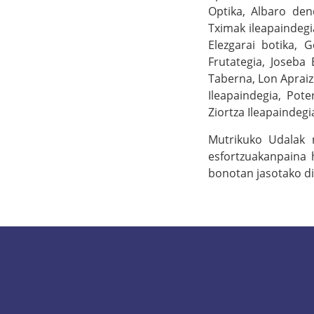
Optika, Albaro dend
Tximak ileapaindegia
Elezgarai botika, G
Frutategia, Joseba
Taberna, Lon Apraiz
Ileapaindegia, Pot
Ziortza Ileapaindegi
Mutrikuko Udalak 
esfortzuakanpaina h
bonotan jasotako di