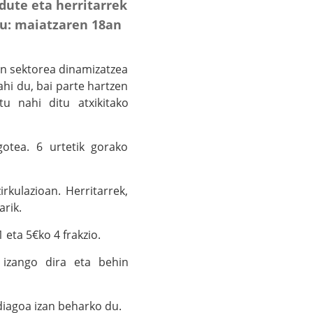
dute eta herritarrek
du: maiatzaren 18an
en sektorea dinamizatzea
hi du, bai parte hartzen
tu nahi ditu atxikitako
otea. 6 urtetik gorako
kulazioan. Herritarrek,
arik.
eta 5€ko 4 frakzio.
l izango dira eta behin
diagoa izan beharko du.