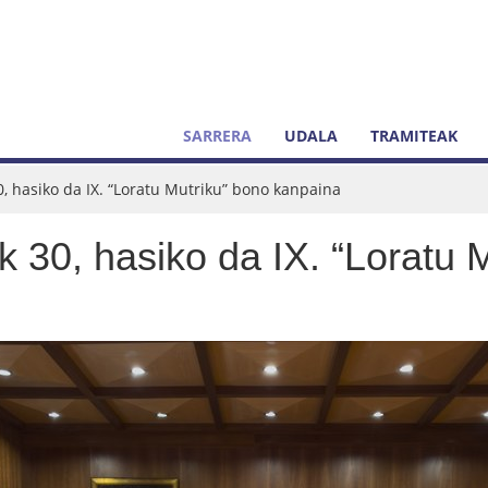
SARRERA
UDALA
TRAMITEAK
0, hasiko da IX. “Loratu Mutriku” bono kanpaina
k 30, hasiko da IX. “Loratu 