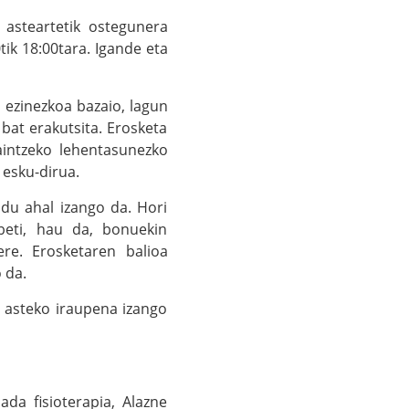
asteartetik ostegunera
tik 18:00tara. Igande eta
 ezinezkoa bazaio, lagun
bat erakutsita. Erosketa
aintzeko lehentasunezko
 esku-dirua.
ndu ahal izango da. Hori
beti, hau da, bonuekin
ere. Erosketaren balioa
 da.
2 asteko iraupena izango
ada fisioterapia, Alazne