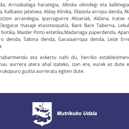
a, Arrizabalaga harategia, Alboka okindegi eta kafetegia
, Kalbaixo Jatetxea, Alday Klinika, Olaizola arropa denda, 
otzon arrandegia, Iparraguirre Altzariak, Aldana, Iratxe
 Elezgarai masaje etaosteopatía, Bare Bare Taberna, Lek
 botika, Maider Pinto estetika,Madariaga paperdenda, Apa
ero denda, Sabina denda, Garaiaarropa denda, Leize Errete
a
nabarmendu eta eskertu nahi du, herriko establezime
au aurrera atera ahal izateko, izan ere, eurek ez dute e
rukopuru guztia aurreratu egiten dute.