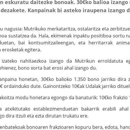
 eskuratu daitezke bonoak. 30€ko balioa izango 
 dezakete. Kanpainak bi asteko iraupena izango 
 nagusia: Mutrikuko merkataritza, ostalaritza eta zerbitzu
oa sustatzea da. Hala, ekimenak inpaktu positiboa sortu na
uetan, bai kontsumitzaileengan, eta herritarrak anima
erosketak egitera.
 izateko nahitaezkoa izango da Mutrikun erroldatuta eg
ehienez, bono xorta bat erosi ahal izango du.
npaina honetan, 30€ko balioko 1.350 bono jarriko dira zir
€ ordainduko dute. Gainontzeko 10€ak Udalak jarriko dituel
koitza modu honetara egongo da banaturik: 10€ko frakzio 1 
 atxikitutako establezimenduetan bakarrik erabili aha
o dira itzuli eta ezta dirutan trukatu ere.
zenbatekoak bonoaren frakzioaren kopuru bera, edota, han