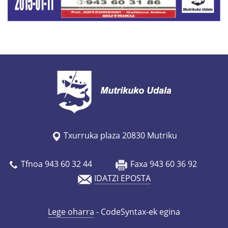
Txurruka plaza 20830 Mutriku
Tfnoa 943 60 32 44
Faxa 943 60 36 92
IDATZI EPOSTA
Lege oharra
- CodeSyntax-ek egina