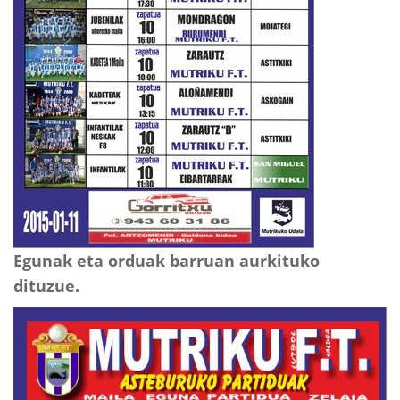
Egunak eta orduak barruan aurkituko
dituzue.