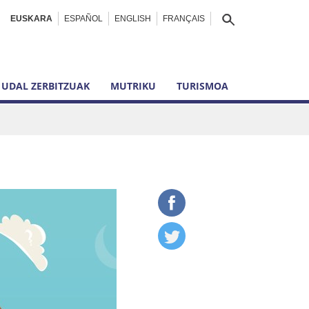
EUSKARA
ESPAÑOL
ENGLISH
FRANÇAIS
UDAL ZERBITZUAK
MUTRIKU
TURISMOA