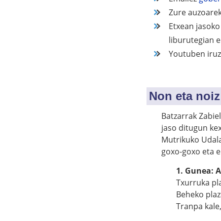
Zure auzoarek
Etxean jasoko
liburutegian 
Youtuben iruz
Non eta noiz
Batzarrak Zabie
jaso ditugun kex
Mutrikuko Udala
goxo-goxo eta e
1. Gunea: 
Txurruka pla
Beheko plaza
Tranpa kale,