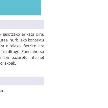
 jasotzeko ariketa dira.
utea, hurbileko kontaktu
a direlako. Berriro ere
iniko ditugu. Zuen ahotsa
ri ezin bazarete, internet
norakoak.
ko.