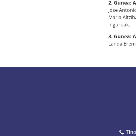
2. Gunea: A
Jose Antoni
Maria Altzib
inguruak.
3. Gunea: A
Landa Eremu
Tfn