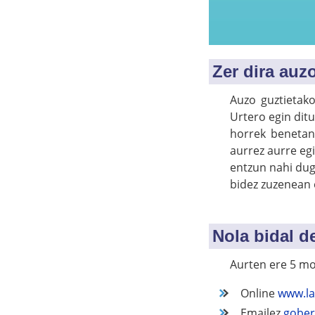
Zer dira auz
Auzo guztietako
Urtero egin dit
horrek benetan 
aurrez aurre eg
entzun nahi dugu
bidez zuzenean 
Nola bidal d
Aurten ere 5 mo
Online
www.la
Emailez
gober