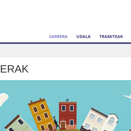
SARRERA
UDALA
TRAMITEAK
K
LERAK