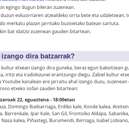
in egingo dugun bileran zuzenean.
 duzun eskuorriaren atzealdeko orria bete eta udaletxean, 
edo merkatu plazan jarritako buzoietako batean sartuta.
kin bat idatziz zuzenean gauden bitartean.
 izango dira batzarrak?
l kultur etxean izango dira guneka, beraz egun bakoitzean 
a, iritzi eta iradokizunei erantzungo diegu. Zabiel kultur etx
 Youtube kanalean ere jarraitu ahal izango duzu, zuzenean
roso etxeko sofan zauden bitartean:
Azaroak 22, eguaztena - 18:00etan
za, Domingo Ibaibarriaga, Erdiko kale, Konde kalea, Atxitxin 
, Barrenkale, Ipar Kale, San Gil, Frontoiko Aldapa, Sabanika,
 Nasa kalea, Piñastegi, Burumendi, Ibirriaga, Isabel Lobiano