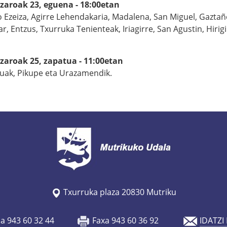
zaroak 23, eguena - 18:00etan
o Ezeiza, Agirre Lehendakaria, Madalena, San Miguel, Gaztañ
ar, Entzus, Txurruka Tenienteak, Iriagirre, San Agustin, Hirigi
zaroak 25, zapatua - 11:00etan
ak, Pikupe eta Urazamendik.
Txurruka plaza 20830 Mutriku
oa 943 60 32 44
Faxa 943 60 36 92
IDATZI