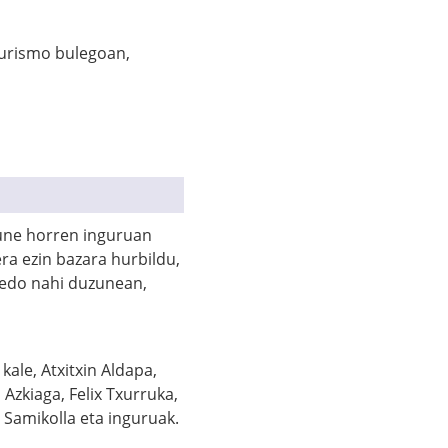
turismo bulegoan,
gune horren inguruan
era ezin bazara hurbildu,
 edo nahi duzunean,
kale, Atxitxin Aldapa,
 Azkiaga, Felix Txurruka,
, Samikolla eta inguruak.