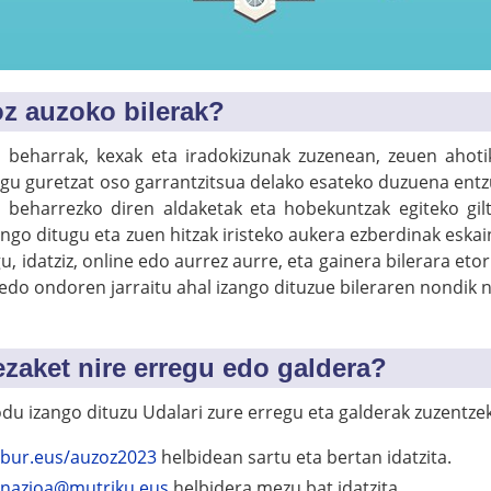
oz auzoko bilerak?
 beharrak, kexak eta iradokizunak zuzenean, zeuen ahotik
ugu guretzat oso garrantzitsua delako esateko duzuena entz
beharrezko diren aldaketak eta hobekuntzak egiteko giltz
ingo ditugu eta zuen hitzak iristeko aukera ezberdinak eska
, idatziz, online edo aurrez aurre, eta gainera bilerara etor
edo ondoren jarraitu ahal izango dituzue bileraren nondik 
ezaket nire erregu edo galdera?
du izango dituzu Udalari zure erregu eta galderak zuzentze
bur.eus/auzoz2023
helbidean sartu eta bertan idatzita.
nazioa@mutriku.eus
helbidera mezu bat idatzita.