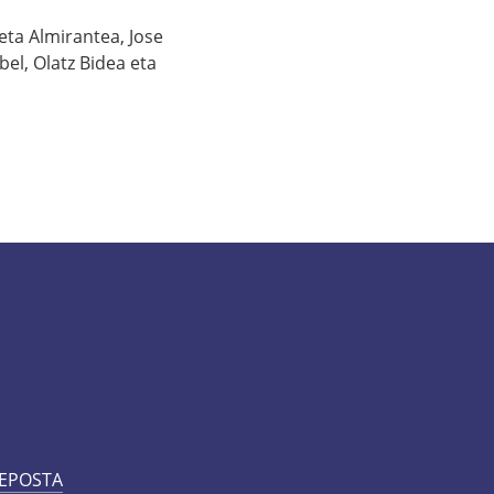
eta Almirantea, Jose
bel, Olatz Bidea eta
 EPOSTA