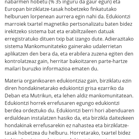
nabarmen hobetu (% 35 inguru da gaur egun) eta
Europan birziklatze-tasak hobetzeko finkatutako
helburuen lorpenean aurrera egin nahi da. Edukiontzi
marroiek txartel magnetiko pertsonalizatu baten bidez
irekitzeko sistema bat eta erabiltzaileen datuak
erregistratuko dituen txip bat izango dute. Adierazitako
sistema Mankomunitateko gainerako udalerrietan
aplikatzen den bera da, eta erabilera zuzena egiten den
kontrolatzeaz gain, herritar bakoitzaren parte-hartze
mailari buruzko informazioa ematen du.
Materia organikoaren edukiontziaz gain, birziklatu ezin
diren hondakinetarako edukiontzi grisa ezarriko da
Deban eta Mutrikun, eta lehen aldiz mankomunitatean.
Edukiontzi horrek errefusaren egungo edukiontzi
berdea ordeztuko du. Edukiontzi berri hori abenduaren
erdialdean instalatzen hasiko da, eta birzikla daitezkeen
hondakinak errefusarekin ez nahastea eta birziklatze-
tasak hobetzea du helburu. Horretarako, txartel bidez