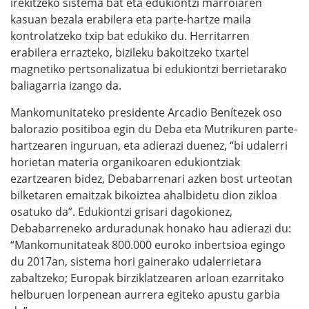
irekitzeko sistema bat eta edukiontzi marroiaren
kasuan bezala erabilera eta parte-hartze maila
kontrolatzeko txip bat edukiko du. Herritarren
erabilera errazteko, bizileku bakoitzeko txartel
magnetiko pertsonalizatua bi edukiontzi berrietarako
baliagarria izango da.
Mankomunitateko presidente Arcadio Benítezek oso
balorazio positiboa egin du Deba eta Mutrikuren parte-
hartzearen inguruan, eta adierazi duenez, “bi udalerri
horietan materia organikoaren edukiontziak
ezartzearen bidez, Debabarrenari azken bost urteotan
bilketaren emaitzak bikoiztea ahalbidetu dion zikloa
osatuko da”. Edukiontzi grisari dagokionez,
Debabarreneko arduradunak honako hau adierazi du:
“Mankomunitateak 800.000 euroko inbertsioa egingo
du 2017an, sistema hori gainerako udalerrietara
zabaltzeko; Europak birziklatzearen arloan ezarritako
helburuen lorpenean aurrera egiteko apustu garbia