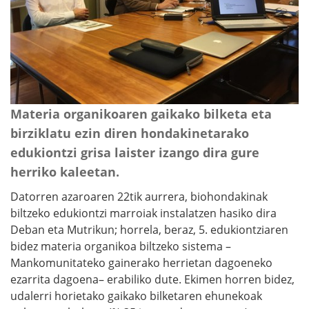
Materia organikoaren gaikako bilketa eta
birziklatu ezin diren hondakinetarako
edukiontzi grisa laister izango dira gure
herriko kaleetan.
Datorren azaroaren 22tik aurrera, biohondakinak
biltzeko edukiontzi marroiak instalatzen hasiko dira
Deban eta Mutrikun; horrela, beraz, 5. edukiontziaren
bidez materia organikoa biltzeko sistema –
Mankomunitateko gainerako herrietan dagoeneko
ezarrita dagoena– erabiliko dute. Ekimen horren bidez,
udalerri horietako gaikako bilketaren ehunekoak