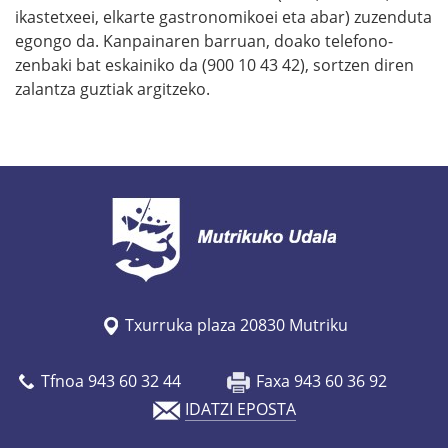
ikastetxeei, elkarte gastronomikoei eta abar) zuzenduta
egongo da. Kanpainaren barruan, doako telefono-
zenbaki bat eskainiko da (900 10 43 42), sortzen diren
zalantza guztiak argitzeko.
Txurruka plaza 20830 Mutriku
Tfnoa 943 60 32 44
Faxa 943 60 36 92
IDATZI EPOSTA