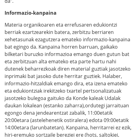
da”.
Informazio-kanpaina
Materia organikoaren eta errefusaren edukiontzi
berriak ezartzearekin batera, zerbitzu berriaren
xehetasunak ezagutzera emateko informazio-kanpaina
bat egingo da. Kanpaina horren barruan, gaikako
bilketari buruzko informazioa emango duen gutun bat
eta zerbitzuan alta emateko eta parte hartu nahi
dutenek beharrezkoak diren material guztiak jasotzeko
inprimaki bat jasoko dute herritar guztiek. Halaber,
informazio-hitzaldiak emango dira, eta izena emateko
eta edukiontziak irekitzeko txartel pertsonalizatuak
jasotzeko bulegoa gaituko da Konde kaleak Udalak
daukan lokalean (estanko zaharra),ordutegi jarraituan
egongo dena jendearentzat zabalik, 11:00etatik
20:00etara (astelehenetik ostiralera) edota 09:00etatik
14:00etara (larunbatetan). Kanpaina, herritarrei ez ezik,
hiri-eremuko sortzaile bereziei ere (hots, saltokiei,