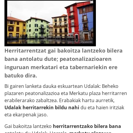
Herritarrentzat gai bakoitza lantzeko bilera
bana antolatu dute; peatonalizazioaren
inguruan merkatari eta tabernariekin ere
batuko dira.
Bi gairen lanketa dauka eskuartean Udalak: Beheko
plazaren peatonalizazioa eta Merkatu plaza herritarren
erabilerarako zabaltzea. Erabakiak hartu aurretik,
Udalak herritarrekin bildu nahi
du eta haien iritziak
eta ekarpenak jaso.
Gai bakoitza lantzeko
herritarrentzako bilera bana