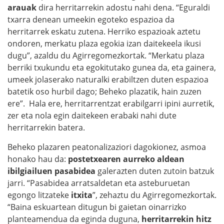
arauak
dira herritarrekin adostu nahi dena. “Eguraldi
txarra denean umeekin egoteko espazioa da
herritarrek eskatu zutena. Herriko espazioak aztetu
ondoren, merkatu plaza egokia izan daitekeela ikusi
dugu”, azaldu du Agirregomezkortak. “Merkatu plaza
berriki txukundu eta egokitutako gunea da, eta gainera,
umeek jolaserako naturalki erabiltzen duten espazioa
batetik oso hurbil dago; Beheko plazatik, hain zuzen
ere”. Hala ere, herritarrentzat erabilgarri ipini aurretik,
zer eta nola egin daitekeen erabaki nahi dute
herritarrekin batera.
Beheko plazaren peatonalizaziori dagokionez, asmoa
honako hau da:
postetxearen aurreko aldean
ibilgiailuen pasabidea
galerazten duten zutoin batzuk
jarri. “Pasabidea arratsaldetan eta asteburuetan
egongo litzateke
itxita
”, zehaztu du Agirregomezkortak.
“Baina eskuartean ditugun bi gaietan oinarrizko
planteamendua da eginda duguna,
herritarrekin hitz