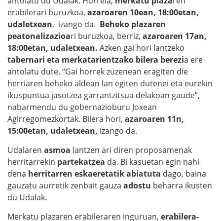
antolatu du Udalak. Horrela,
merkatu plaza
ren
erabilerari buruzkoa,
azaroaren 10ean, 18:00etan,
udaletxean
, izango da.
Beheko plazaren
peatonalizazioa
ri buruzkoa, berriz,
azaroaren 17an,
18:00etan, udaletxean.
Azken gai hori lantzeko
tabernari eta merkatarientzako bilera berezi
a ere
antolatu dute. “Gai horrek zuzenean eragiten die
herriaren beheko aldean lan egiten dutenei eta eurekin
ikuspuntua jasotzea garrantzitsua delakoan gaude”,
nabarmendu du gobernazioburu Joxean
Agirregomezkortak. Bilera hori,
azaroaren 11n,
15:00etan, udaletxean,
izango da.
Udalaren
asmoa
lantzen ari diren proposamenak
herritarrekin
partekatzea
da. Bi kasuetan egin nahi
dena
herritarren eskaeretatik abiatuta
dago, baina
gauzatu aurretik zenbait gauza
adostu
beharra ikusten
du Udalak.
Merkatu plazaren erabileraren inguruan,
erabilera-