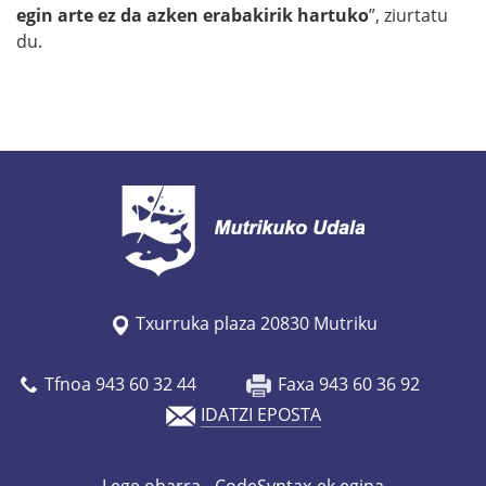
egin arte ez da azken erabakirik hartuko
”, ziurtatu
du.
Txurruka plaza 20830 Mutriku
Tfnoa 943 60 32 44
Faxa 943 60 36 92
IDATZI EPOSTA