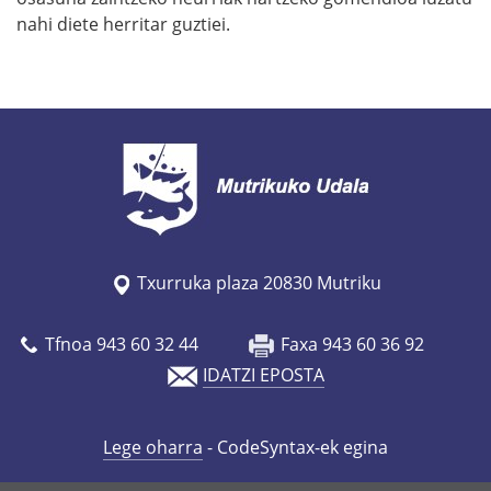
nahi diete herritar guztiei.
Txurruka plaza 20830 Mutriku
Tfnoa 943 60 32 44
Faxa 943 60 36 92
IDATZI EPOSTA
Lege oharra
- CodeSyntax-ek egina