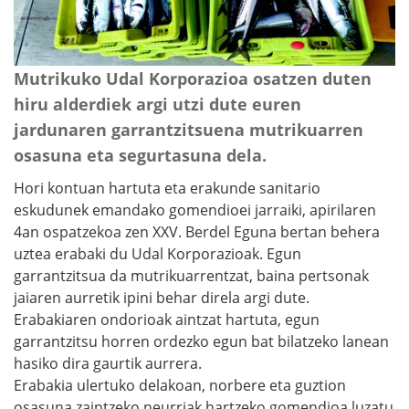
Mutrikuko Udal Korporazioa osatzen duten
hiru alderdiek argi utzi dute euren
jardunaren garrantzitsuena mutrikuarren
osasuna eta segurtasuna dela.
Hori kontuan hartuta eta erakunde sanitario
eskudunek emandako gomendioei jarraiki, apirilaren
4an ospatzekoa zen XXV. Berdel Eguna bertan behera
uztea erabaki du Udal Korporazioak. Egun
garrantzitsua da mutrikuarrentzat, baina pertsonak
jaiaren aurretik ipini behar direla argi dute.
Erabakiaren ondorioak aintzat hartuta, egun
garrantzitsu horren ordezko egun bat bilatzeko lanean
hasiko dira gaurtik aurrera.
Erabakia ulertuko delakoan, norbere eta guztion
osasuna zaintzeko neurriak hartzeko gomendioa luzatu