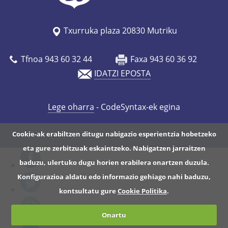
Txurruka plaza 20830 Mutriku
Tfnoa 943 60 32 44
Faxa 943 60 36 92
IDATZI EPOSTA
Lege oharra
- CodeSyntax-ek egina
Cookie-ak erabiltzen ditugu nabigazio esperientzia hobetzeko
eta gure zerbitzuak eskaintzeko. Nabigatzen jarraitzen
baduzu, ulertuko dugu horien erabilera onartzen duzula.
Konfigurazioa aldatu edo informazio gehiago nahi baduzu,
kontsultatu gure
Cookie Politika
.
Onartu