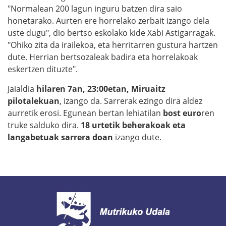
"Normalean 200 lagun inguru batzen dira saio
honetarako. Aurten ere horrelako zerbait izango dela
uste dugu", dio bertso eskolako kide Xabi Astigarragak.
"Ohiko zita da irailekoa, eta herritarren gustura hartzen
dute. Herrian bertsozaleak badira eta horrelakoak
eskertzen dituzte".
Jaialdia
hilaren 7an, 23:00etan, Miruaitz
pilotalekuan
, izango da. Sarrerak ezingo dira aldez
aurretik erosi. Egunean bertan lehiatilan
bost euro
ren
truke salduko dira.
18 urtetik beherakoak eta
langabetuak sarrera doan
izango dute.