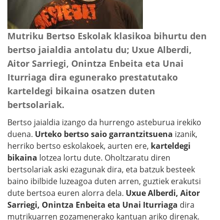
Mutriku Bertso Eskolak klasikoa bihurtu den
bertso jaialdia antolatu du; Uxue Alberdi,
Aitor Sarriegi, Onintza Enbeita eta Unai
Iturriaga dira egunerako prestatutako
karteldegi bikaina osatzen duten
bertsolariak.
Bertso jaialdia izango da hurrengo asteburua irekiko
duena.
Urteko bertso saio garrantzitsuena
izanik,
herriko bertso eskolakoek, aurten ere,
karteldegi
bikaina
lotzea lortu dute. Oholtzaratu diren
bertsolariak aski ezagunak dira, eta batzuk besteek
baino ibilbide luzeagoa duten arren, guztiek erakutsi
dute bertsoa euren alorra dela.
Uxue Alberdi, Aitor
Sarriegi, Onintza Enbeita eta Unai Iturriaga
dira
mutrikuarren gozamenerako kantuan ariko direnak.