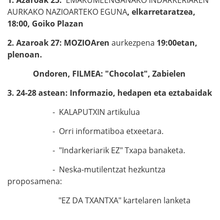
AURKAKO NAZIOARTEKO EGUNA
, elkarretaratzea,
18:00, Goiko Plazan
2. Azaroak 27: MOZIOAren
aurkezpena
19:00etan,
plenoan
.
Ondoren, FILMEA: "Chocolat", Zabielen
3. 24-28 astean: Informazio, hedapen eta eztabaidak
- KALAPUTXIN artikulua
- Orri informatiboa etxeetara.
- "Indarkeriarik EZ" Txapa banaketa.
- Neska-mutilentzat hezkuntza
proposamena:
"EZ DA TXANTXA" kartelaren lanketa