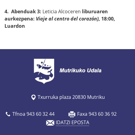
4. Abenduak 3:
Leticia Alcoceren
liburuaren
aurkezpena:
Viaje al centro del corazón)
, 18:00,
Luardon
Txurruka plaza 20830 Mutriku
Tfnoa 943 60 32 44
Faxa 943 60 36 92
IDATZI EPOSTA