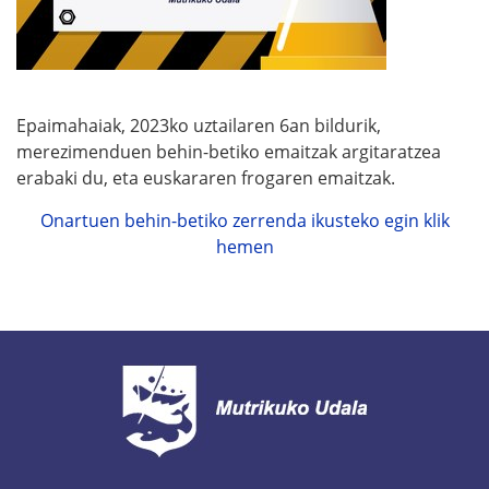
Epaimahaiak, 2023ko uztailaren 6an bildurik,
merezimenduen behin-betiko emaitzak argitaratzea
erabaki du, eta euskararen frogaren emaitzak.
Onartuen behin-betiko zerrenda ikusteko egin klik
hemen