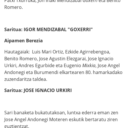
Patxi Txurruka, Jon Iñaki Mendizabal
Goxerri
eta Benito
Romero.
Saritua: IGOR MENDIZABAL "GOXERRI"
Aipamen Berezia
Hautagaiak: Luis Mari Ortiz, Ezkide Agirrebengoa,
Benito Romero, Jose Agustin Elezgarai, Jose Ignacio
Urkiri, Andres Egurbide eta Eugenio
Mixkia
, Jose Angel
Andonegi eta Burumendi elkartearen 80. hamarkadako
zuzendaritza taldea.
Saritua: JOSE IGNACIO URKIRI
Sari banaketa bukatutakoan, luntxa ederra eman zen
Jose Angel Andonegi Moteren eskutik bertaratu ziren
guztientzat.