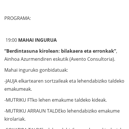
PROGRAMA:
19:00
MAHAI INGURUA
“Berdintasuna kirolean: bilakaera eta erronkak”
,
Ainhoa Azurmendiren eskutik (Avento Consultoria).
Mahai inguruko gonbidatuak:
-JAUJA elkartearen sortzaileak eta lehendabiziko taldeko
emakumeak.
-MUTRIKU FTko lehen emakume taldeko kideak.
-MUTRIKU ARRAUN TALDEko lehendabiziko emakume
kirolariak.