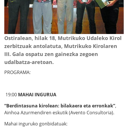
Ostiralean, hilak 18, Mutrikuko Udaleko Kirol
zerbitzuak antolatuta, Mutrikuko Kirolaren
III. Gala ospatu zen gainezka zegoen
udalbatza-aretoan.
PROGRAMA:
19:00
MAHAI INGURUA
“Berdintasuna kirolean: bilakaera eta erronkak”
,
Ainhoa Azurmendiren eskutik (Avento Consultoria).
Mahai inguruko gonbidatuak: