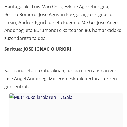
Hautagaiak: Luis Mari Ortiz, Ezkide Agirrebengoa,
Benito Romero, Jose Agustin Elezgarai, Jose Ignacio
Urkiri, Andres Egurbide eta Eugenio
Mixkia
, Jose Angel
Andonegi eta Burumendi elkartearen 80. hamarkadako
zuzendaritza taldea.
Saritua: JOSE IGNACIO URKIRI
Sari banaketa bukatutakoan, luntxa ederra eman zen
Jose Angel Andonegi Moteren eskutik bertaratu ziren
guztientzat.