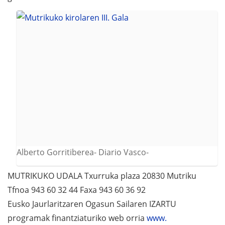
Alberto Gorritiberea- Diario Vasco-
MUTRIKUKO UDALA Txurruka plaza 20830 Mutriku
Tfnoa 943 60 32 44 Faxa 943 60 36 92
Eusko Jaurlaritzaren Ogasun Sailaren IZARTU
programak finantziaturiko web orria
www.