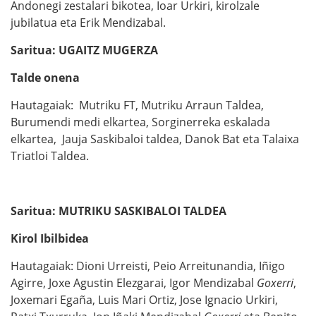
Andonegi zestalari bikotea, Ioar Urkiri, kirolzale
jubilatua eta Erik Mendizabal.
Saritua: UGAITZ MUGERZA
Talde onena
Hautagaiak: Mutriku FT, Mutriku Arraun Taldea,
Burumendi medi elkartea, Sorginerreka eskalada
elkartea, Jauja Saskibaloi taldea, Danok Bat eta Talaixa
Triatloi Taldea.
Saritua: MUTRIKU SASKIBALOI TALDEA
Kirol Ibilbidea
Hautagaiak: Dioni Urreisti, Peio Arreitunandia, Iñigo
Agirre, Joxe Agustin Elezgarai, Igor Mendizabal
Goxerri
,
Joxemari Egaña, Luis Mari Ortiz, Jose Ignacio Urkiri,