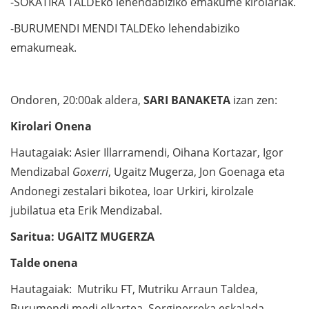
-SOKATIRA TALDEko lehendabiziko emakume kirolariak.
-BURUMENDI MENDI TALDEko lehendabiziko
emakumeak.
Ondoren, 20:00ak aldera,
SARI BANAKETA
izan zen:
Kirolari Onena
Hautagaiak: Asier Illarramendi, Oihana Kortazar, Igor
Mendizabal
Goxerri
, Ugaitz Mugerza, Jon Goenaga eta
Andonegi zestalari bikotea, Ioar Urkiri, kirolzale
jubilatua eta Erik Mendizabal.
Saritua: UGAITZ MUGERZA
Talde onena
Hautagaiak: Mutriku FT, Mutriku Arraun Taldea,
Burumendi medi elkartea, Sorginerreka eskalada