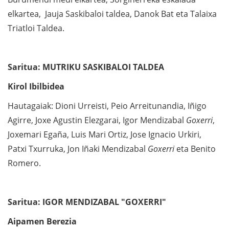
elkartea, Jauja Saskibaloi taldea, Danok Bat eta Talaixa
Triatloi Taldea.
Saritua: MUTRIKU SASKIBALOI TALDEA
Kirol Ibilbidea
Hautagaiak: Dioni Urreisti, Peio Arreitunandia, Iñigo
Agirre, Joxe Agustin Elezgarai, Igor Mendizabal
Goxerri
,
Joxemari Egaña, Luis Mari Ortiz, Jose Ignacio Urkiri,
Patxi Txurruka, Jon Iñaki Mendizabal
Goxerri
eta Benito
Romero.
Saritua: IGOR MENDIZABAL "GOXERRI"
Aipamen Berezia