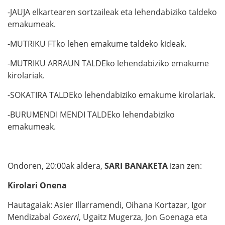
-JAUJA elkartearen sortzaileak eta lehendabiziko taldeko
emakumeak.
-MUTRIKU FTko lehen emakume taldeko kideak.
-MUTRIKU ARRAUN TALDEko lehendabiziko emakume
kirolariak.
-SOKATIRA TALDEko lehendabiziko emakume kirolariak.
-BURUMENDI MENDI TALDEko lehendabiziko
emakumeak.
Ondoren, 20:00ak aldera,
SARI BANAKETA
izan zen:
Kirolari Onena
Hautagaiak: Asier Illarramendi, Oihana Kortazar, Igor
Mendizabal
Goxerri
, Ugaitz Mugerza, Jon Goenaga eta