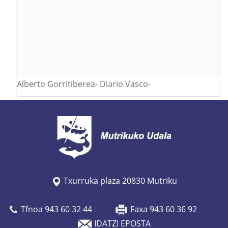
Alberto Gorritiberea- Diario Vasco-
Txurruka plaza 20830 Mutriku
Tfnoa 943 60 32 44
Faxa 943 60 36 92
IDATZI EPOSTA