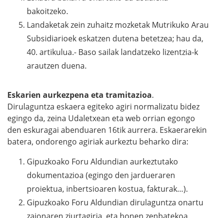
bakoitzeko.
Landaketak zein zuhaitz mozketak Mutrikuko Arau
Subsidiarioek eskatzen dutena betetzea; hau da,
40. artikulua.- Baso sailak landatzeko lizentzia-k
arautzen duena.
Eskarien aurkezpena eta tramitazioa
.
Dirulaguntza eskaera egiteko agiri normalizatu bidez
egingo da, zeina Udaletxean eta web orrian egongo
den eskuragai abenduaren 16tik aurrera. Eskaerarekin
batera, ondorengo agiriak aurkeztu beharko dira:
Gipuzkoako Foru Aldundian aurkeztutako
dokumentazioa (egingo den jardueraren
proiektua, inbertsioaren kostua, fakturak…).
Gipuzkoako Foru Aldundian dirulaguntza onartu
zaionaren ziurtagiria, eta honen zenbatekoa.