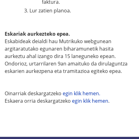
faktura.
Lur zatien planoa.
Eskariak aurkezteko epea.
Eskabideak deialdi hau Mutrikuko webgunean
argitaratutako egunaren biharamunetik hasita
aurkeztu ahal izango dira 15 laneguneko epean.
Ondorioz, urtarrilaren 9an amaituko da dirulaguntza
eskarien aurkezpena eta tramitazioa egiteko epea.
Oinarriak deskargatzeko
egin klik hemen.
Eskaera orria deskargatzeko
egin klik hemen
.