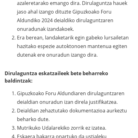
azaleretarako emango dira. Dirulaguntza hauek
jaso ahal izango dituzte Gipuzkoako Foru
Aldundiko 2024 deialdiko dirulaguntzaren
onuradunak izandakoek.
Era berean, landaketarik egin gabeko lursailetan
hazitako espezie autoktonoen mantenua egiten
dutenak ere onuradun izango dira.
Dirulaguntza eskatzaileek bete beharreko
baldintzak:
Gipuzkoako Foru Aldundiaren dirulaguntzaren
deialdian onuradun izan direla justifikatzea.
Deialdian zehaztutako dokumentazioa aurkeztu
beharko dute.
Mutrikuko Udalarekiko zorrik ez izatea.
Eskaera bakarra onartuko da ustialeku