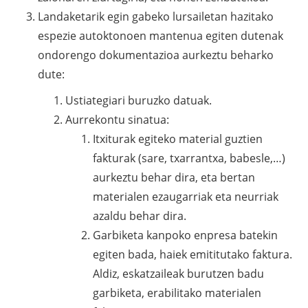
Landaketarik egin gabeko lursailetan hazitako
espezie autoktonoen mantenua egiten dutenak
ondorengo dokumentazioa aurkeztu beharko
dute:
Ustiategiari buruzko datuak.
Aurrekontu sinatua:
Itxiturak egiteko material guztien
fakturak (sare, txarrantxa, babesle,…)
aurkeztu behar dira, eta bertan
materialen ezaugarriak eta neurriak
azaldu behar dira.
Garbiketa kanpoko enpresa batekin
egiten bada, haiek emititutako faktura.
Aldiz, eskatzaileak burutzen badu
garbiketa, erabilitako materialen