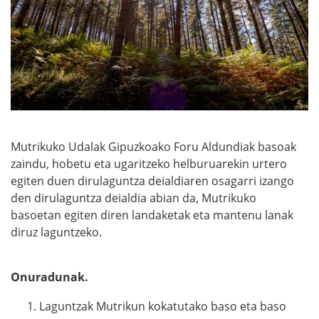
Mutrikuko Udalak Gipuzkoako Foru Aldundiak basoak
zaindu, hobetu eta ugaritzeko helburuarekin urtero
egiten duen dirulaguntza deialdiaren osagarri izango
den dirulaguntza deialdia abian da, Mutrikuko
basoetan egiten diren landaketak eta mantenu lanak
diruz laguntzeko.
Onuradunak.
Laguntzak Mutrikun kokatutako baso eta baso