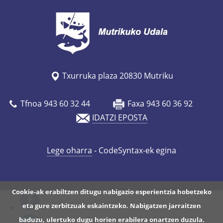
Txurruka plaza 20830 Mutriku
Tfnoa 943 60 32 44
Faxa 943 60 36 92
IDATZI EPOSTA
Lege oharra
- CodeSyntax-ek egina
Cookie-ak erabiltzen ditugu nabigazio esperientzia hobetzeko
eta gure zerbitzuak eskaintzeko. Nabigatzen jarraitzen
baduzu, ulertuko dugu horien erabilera onartzen duzula.