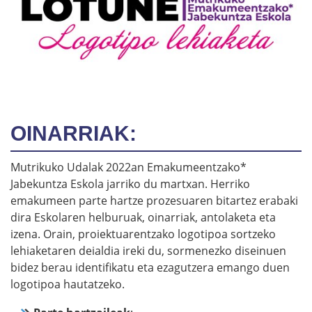
OINARRIAK:
Mutrikuko Udalak 2022an Emakumeentzako*
Jabekuntza Eskola jarriko du martxan. Herriko
emakumeen parte hartze prozesuaren bitartez erabaki
dira Eskolaren helburuak, oinarriak, antolaketa eta
izena. Orain, proiektuarentzako logotipoa sortzeko
lehiaketaren deialdia ireki du, sormenezko diseinuen
bidez berau identifikatu eta ezagutzera emango duen
logotipoa hautatzeko.