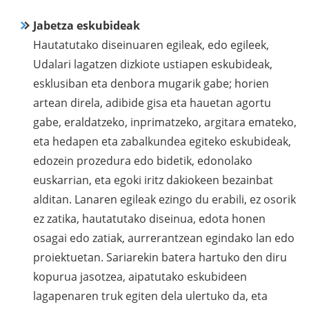
Jabetza eskubideak
Hautatutako diseinuaren egileak, edo egileek,
Udalari lagatzen dizkiote ustiapen eskubideak,
esklusiban eta denbora mugarik gabe; horien
artean direla, adibide gisa eta hauetan agortu
gabe, eraldatzeko, inprimatzeko, argitara emateko,
eta hedapen eta zabalkundea egiteko eskubideak,
edozein prozedura edo bidetik, edonolako
euskarrian, eta egoki iritz dakiokeen bezainbat
alditan. Lanaren egileak ezingo du erabili, ez osorik
ez zatika, hautatutako diseinua, edota honen
osagai edo zatiak, aurrerantzean egindako lan edo
proiektuetan. Sariarekin batera hartuko den diru
kopurua jasotzea, aipatutako eskubideen
lagapenaren truk egiten dela ulertuko da, eta