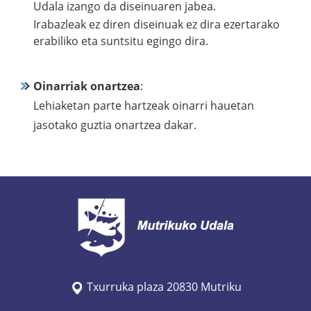
Udala izango da diseinuaren jabea.
Irabazleak ez diren diseinuak ez dira ezertarako
erabiliko eta suntsitu egingo dira.
Oinarriak onartzea
:
Lehiaketan parte hartzeak oinarri hauetan
jasotako guztia onartzea dakar.
Txurruka plaza 20830 Mutriku