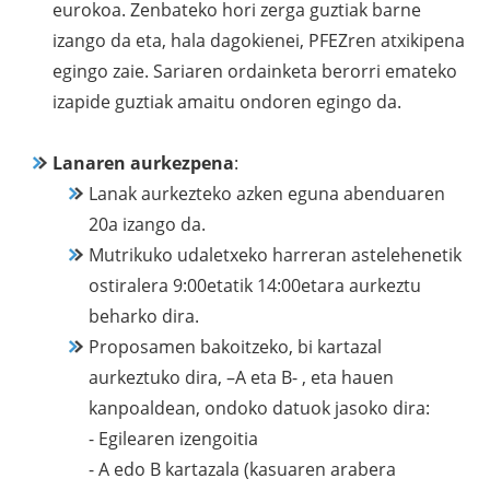
eurokoa. Zenbateko hori zerga guztiak barne
izango da eta, hala dagokienei, PFEZren atxikipena
egingo zaie. Sariaren ordainketa berorri emateko
izapide guztiak amaitu ondoren egingo da.
Lanaren aurkezpena
:
Lanak aurkezteko azken eguna abenduaren
20a izango da.
Mutrikuko udaletxeko harreran astelehenetik
ostiralera 9:00etatik 14:00etara aurkeztu
beharko dira.
Proposamen bakoitzeko, bi kartazal
aurkeztuko dira, –A eta B- , eta hauen
kanpoaldean, ondoko datuok jasoko dira:
- Egilearen izengoitia
- A edo B kartazala (kasuaren arabera