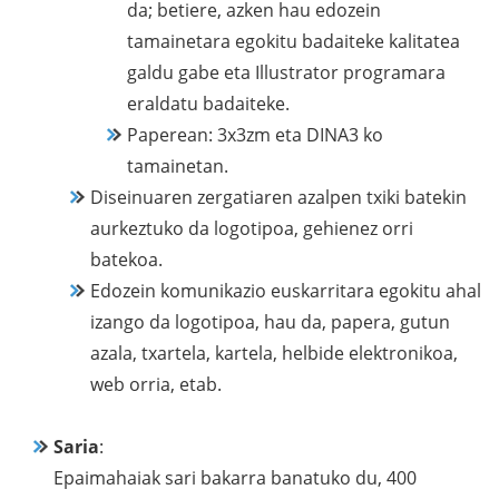
da; betiere, azken hau edozein
tamainetara egokitu badaiteke kalitatea
galdu gabe eta Illustrator programara
eraldatu badaiteke.
Paperean: 3x3zm eta DINA3 ko
tamainetan.
Diseinuaren zergatiaren azalpen txiki batekin
aurkeztuko da logotipoa, gehienez orri
batekoa.
Edozein komunikazio euskarritara egokitu ahal
izango da logotipoa, hau da, papera, gutun
azala, txartela, kartela, helbide elektronikoa,
web orria, etab.
Saria
:
Epaimahaiak sari bakarra banatuko du, 400