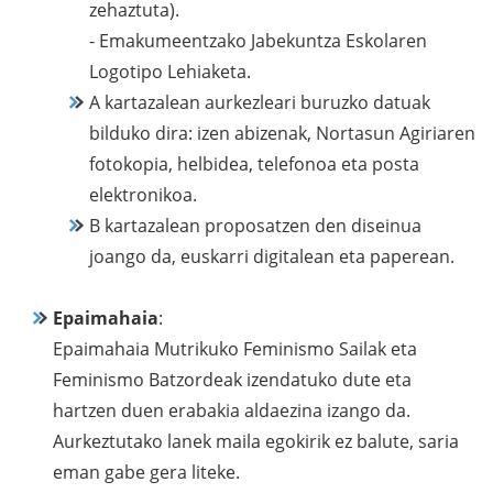
zehaztuta).
- Emakumeentzako Jabekuntza Eskolaren
Logotipo Lehiaketa.
A kartazalean aurkezleari buruzko datuak
bilduko dira: izen abizenak, Nortasun Agiriaren
fotokopia, helbidea, telefonoa eta posta
elektronikoa.
B kartazalean proposatzen den diseinua
joango da, euskarri digitalean eta paperean.
Epaimahaia
:
Epaimahaia Mutrikuko Feminismo Sailak eta
Feminismo Batzordeak izendatuko dute eta
hartzen duen erabakia aldaezina izango da.
Aurkeztutako lanek maila egokirik ez balute, saria
eman gabe gera liteke.