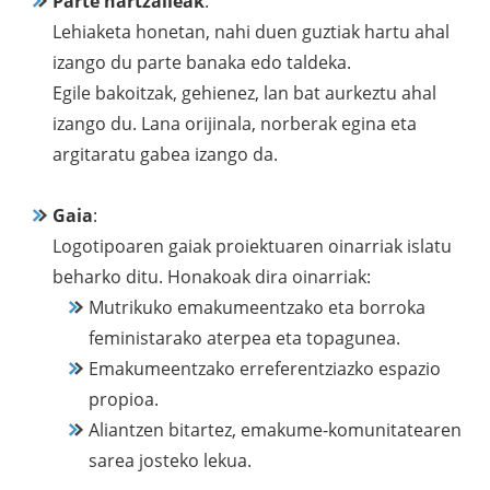
Parte hartzaileak
:
Lehiaketa honetan, nahi duen guztiak hartu ahal
izango du parte banaka edo taldeka.
Egile bakoitzak, gehienez, lan bat aurkeztu ahal
izango du. Lana orijinala, norberak egina eta
argitaratu gabea izango da.
Gaia
:
Logotipoaren gaiak proiektuaren oinarriak islatu
beharko ditu. Honakoak dira oinarriak:
Mutrikuko emakumeentzako eta borroka
feministarako aterpea eta topagunea.
Emakumeentzako erreferentziazko espazio
propioa.
Aliantzen bitartez, emakume-komunitatearen
sarea josteko lekua.