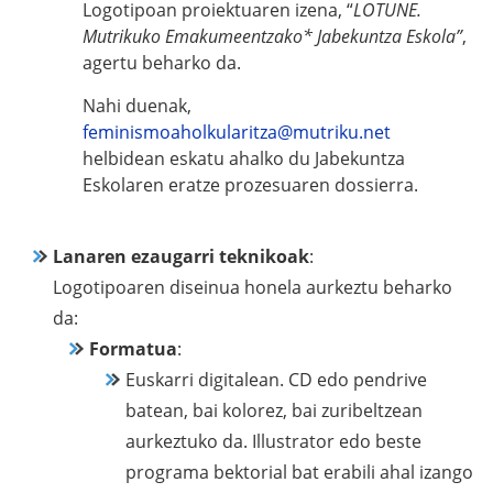
Logotipoan proiektuaren izena, “
LOTUNE.
Mutrikuko Emakumeentzako* Jabekuntza Eskola”
,
agertu beharko da.
Nahi duenak,
feminismoaholkularitza@mutriku.net
helbidean eskatu ahalko du Jabekuntza
Eskolaren eratze prozesuaren dossierra.
Lanaren ezaugarri teknikoak
:
Logotipoaren diseinua honela aurkeztu beharko
da:
Formatua
:
Euskarri digitalean. CD edo pendrive
batean, bai kolorez, bai zuribeltzean
aurkeztuko da. Illustrator edo beste
programa bektorial bat erabili ahal izango