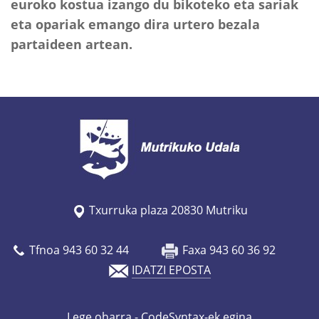
euroko kostua izango du bikoteko eta sariak
eta opariak emango dira urtero bezala
partaideen artean.
Txurruka plaza 20830 Mutriku
Tfnoa 943 60 32 44
Faxa 943 60 36 92
IDATZI EPOSTA
Lege oharra
- CodeSyntax-ek egina