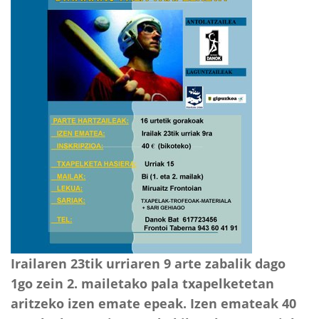
Irailaren 23tik urriaren 9 arte zabalik dago
1go zein 2. mailetako pala txapelketetan
aritzeko izen emate epeak. Izen emateak 40