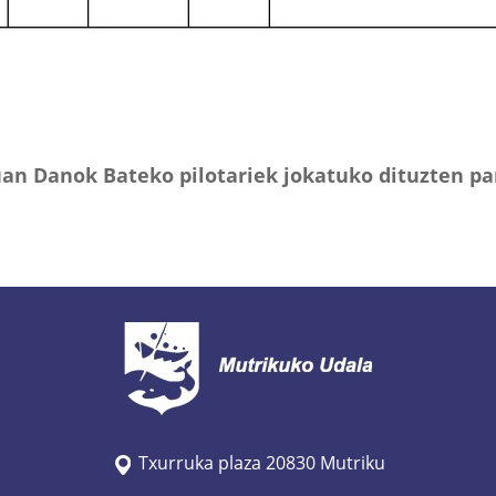
an Danok Bateko pilotariek jokatuko dituzten pa
Txurruka plaza 20830 Mutriku