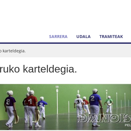
SARRERA
UDALA
TRAMITEAK
 karteldegia.
uko karteldegia.