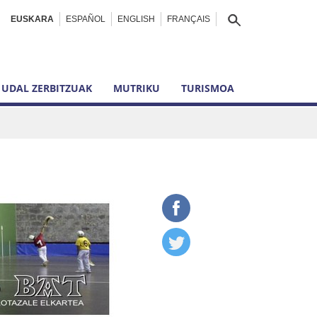
EUSKARA
ESPAÑOL
ENGLISH
FRANÇAIS
UDAL ZERBITZUAK
MUTRIKU
TURISMOA