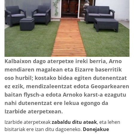
Kalbaixon dago aterpetxe ireki berria, Arno
mendiaren magalean eta Eizarre baserritik
oso hurbil; kostako bidea egiten dutenentzat
ez ezik, mendizaleentzat edota Geoparkearen
baitan flysch-a edota Arnoko karst-a ezagutu
nahi dutenentzat ere lekua egongo da
Izarbide aterpetxean.
Izarbide aterpetxeak
zabaldu ditu ateak
, eta lehen
bisitariak ere izan ditu dagoeneko.
Donejakue