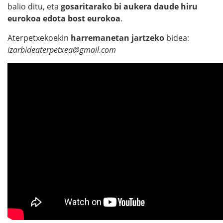
balio ditu, eta
gosaritarako bi aukera daude hiru
eurokoa edota bost eurokoa
.
Aterpetxekoekin
harremanetan jartzeko
bidea:
izarbideaterpetxea@gmail.com