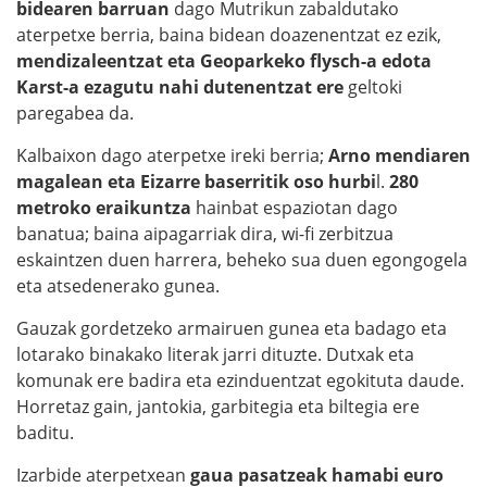
bidearen barruan
dago Mutrikun zabaldutako
aterpetxe berria, baina bidean doazenentzat ez ezik,
mendizaleentzat eta Geoparkeko flysch-a edota
Karst-a ezagutu nahi dutenentzat ere
geltoki
paregabea da.
Kalbaixon dago aterpetxe ireki berria;
Arno mendiaren
magalean eta Eizarre baserritik oso hurbi
l.
280
metroko eraikuntza
hainbat espaziotan dago
banatua; baina aipagarriak dira, wi-fi zerbitzua
eskaintzen duen harrera, beheko sua duen egongogela
eta atsedenerako gunea.
Gauzak gordetzeko armairuen gunea eta badago eta
lotarako binakako literak jarri dituzte. Dutxak eta
komunak ere badira eta ezinduentzat egokituta daude.
Horretaz gain, jantokia, garbitegia eta biltegia ere
baditu.
Izarbide aterpetxean
gaua pasatzeak hamabi euro