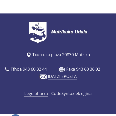
Txurruka plaza 20830 Mutriku
Tfnoa 943 60 32 44
Faxa 943 60 36 92
IDATZI EPOSTA
Lege oharra
- CodeSyntax-ek egina