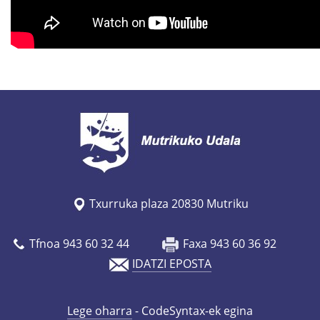
Txurruka plaza 20830 Mutriku
Tfnoa 943 60 32 44
Faxa 943 60 36 92
IDATZI EPOSTA
Lege oharra
- CodeSyntax-ek egina