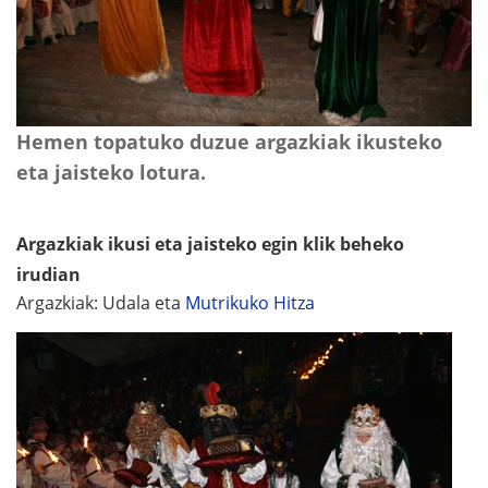
Hemen topatuko duzue argazkiak ikusteko
eta jaisteko lotura.
Argazkiak ikusi eta jaisteko egin klik beheko
irudian
Argazkiak: Udala eta
Mutrikuko Hitza