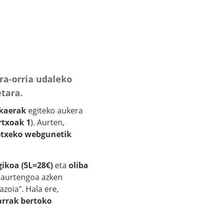
ra-orria udaleko
tara.
skaerak
egiteko aukera
rtxoak 1
). Aurten,
etxeko webgunetik
ogikoa (5L=28€)
eta
oliba
, aurtengoa azken
azoia". Hala ere,
arrak bertoko