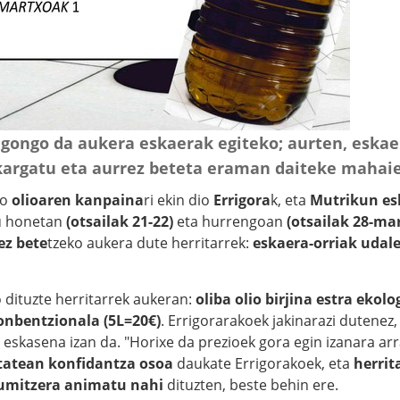
gongo da aukera eskaerak egiteko; aurten, eskae
argatu eta aurrez beteta eraman daiteke mahaie
ko
olioaren kanpaina
ri ekin dio
Errigora
k, eta
Mutrikun e
u honetan
(otsailak 21-22)
eta hurrengoan
(otsailak 28-ma
ez bete
tzeko
aukera dute herritarrek:
eskaera-orriak
udal
o dituzte herritarrek aukeran:
oliba olio birjina estra ekol
konbentzionala (5L=20€)
. Errigorarakoek jakinarazi dutenez
 eskasena izan da. "Horixe da prezioek gora egin izanara arr
tatean konfidantza osoa
daukate Errigorakoek, eta
herrit
umitzera animatu nahi
dituzten, beste behin ere.