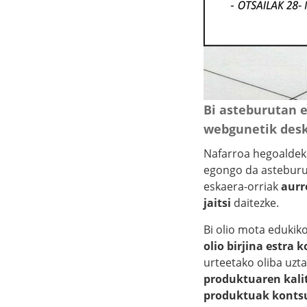
Bi asteburutan e
webgunetik desk
Nafarroa hegoalde
egongo da astebur
eskaera-orriak
aurr
jaitsi
daitezke.
Bi olio mota edukik
olio birjina estra 
urteetako oliba uzta
produktuaren kali
produktuak konts