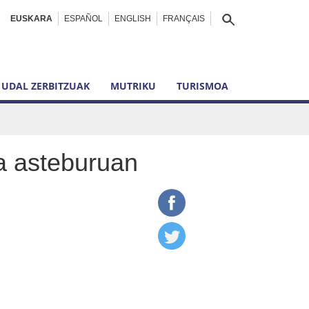
EUSKARA
ESPAÑOL
ENGLISH
FRANÇAIS
UDAL ZERBITZUAK
MUTRIKU
TURISMOA
da asteburuan