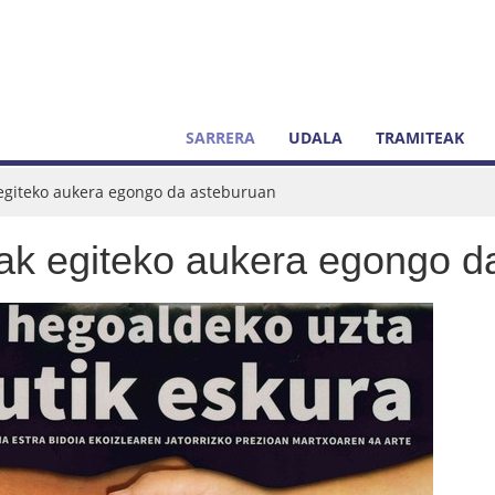
SARRERA
UDALA
TRAMITEAK
k egiteko aukera egongo da asteburuan
riak egiteko aukera egongo 