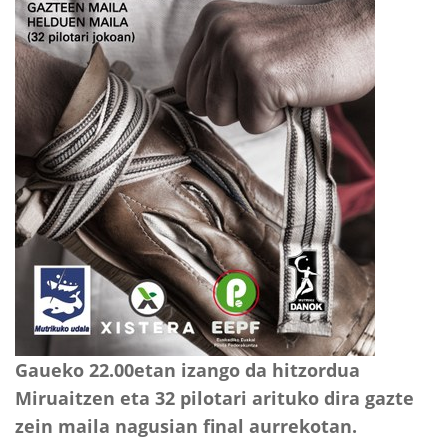
Gaueko 22.00etan izango da hitzordua
Miruaitzen eta 32 pilotari arituko dira gazte
zein maila nagusian final aurrekotan.