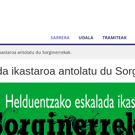
SARRERA
UDALA
TRAMITEAK
kastaroa antolatu du Sorginerrekak.
a ikastaroa antolatu du Sor