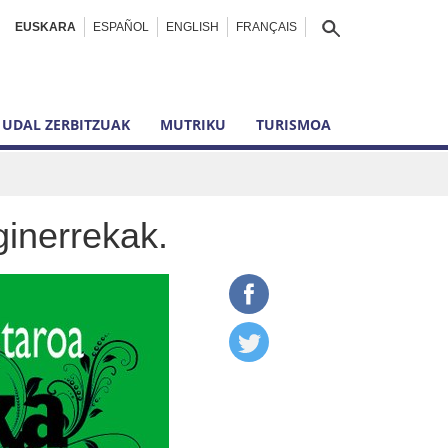
EUSKARA
ESPAÑOL
ENGLISH
FRANÇAIS
UDAL ZERBITZUAK
MUTRIKU
TURISMOA
ginerrekak.