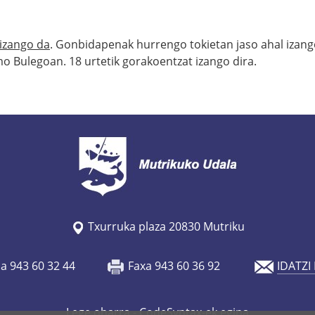
 izango da
. Gonbidapenak hurrengo tokietan jaso ahal izango
mo Bulegoan. 18 urtetik gorakoentzat izango dira.
Txurruka plaza 20830 Mutriku
oa 943 60 32 44
Faxa 943 60 36 92
IDATZI
Lege oharra
- CodeSyntax-ek egina