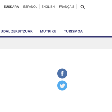
EUSKARA
ESPAÑOL
ENGLISH
FRANÇAIS
UDAL ZERBITZUAK
MUTRIKU
TURISMOA