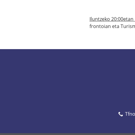
Iluntzeko 20:00etan
frontoian eta Turis
Tfn