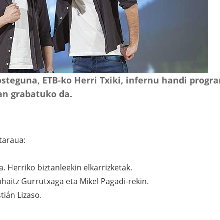
osteguna, ETB-ko Herri Txiki, infernu handi prog
an grabatuko da.
taraua:
. Herriko biztanleekin elkarrizketak.
aitz Gurrutxaga eta Mikel Pagadi-rekin.
tián Lizaso.