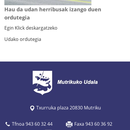
Hau da udan herribusak izango duen
ordutegia
Egin Klick deskargatzeko
Udako ordutegia
Txurruka plaza 20830 Mutriku
Tfnoa 943 60 32 44
Faxa 943 60 36 92