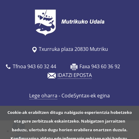
Txurruka plaza 20830 Mutriku
Tfnoa 943 60 32 44
Faxa 943 60 36 92
IDATZI EPOSTA
Lege oharra
- CodeSyntax-ek egina
Cookie-ak erabiltzen ditugu nabigazio esperientzia hobetzeko
eta gure zerbitzuak eskaintzeko. Nabigatzen jarraitzen
baduzu, ulertuko dugu horien erabilera onartzen duzula.
Konfigurazioa aldatu edo informazio gehiago nahi baduzu,