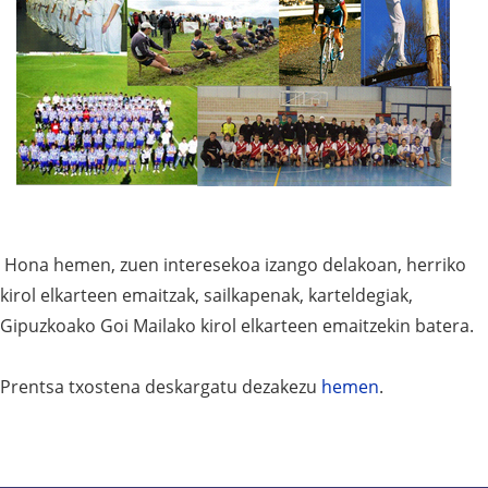
Hona hemen, zuen interesekoa izango delakoan, herriko
kirol elkarteen emaitzak, sailkapenak, karteldegiak,
Gipuzkoako Goi Mailako kirol elkarteen emaitzekin batera.
Prentsa txostena deskargatu dezakezu
hemen
.