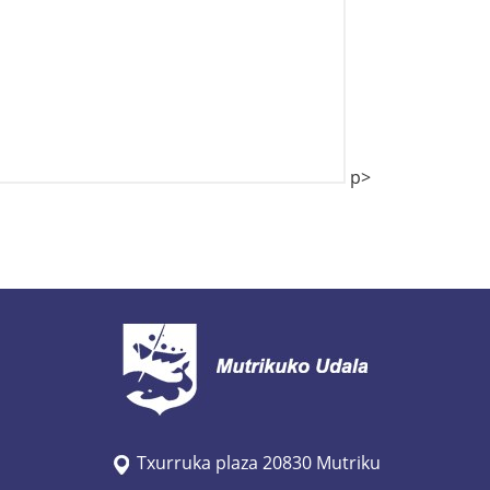
p>
Txurruka plaza 20830 Mutriku