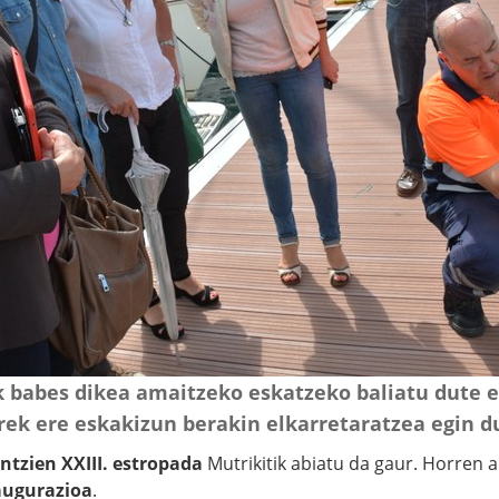
 babes dikea amaitzeko eskatzeko baliatu dute ek
rek ere eskakizun berakin elkarretaratzea egin d
ntzien XXIII. estropada
Mutrikitik abiatu da gaur. Horren a
naugurazioa
.