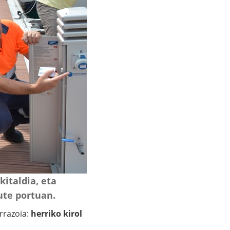
italdia, eta
ute portuan.
rrazoia:
herriko kirol