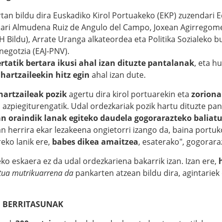
tan bildu dira Euskadiko Kirol Portuakeko (EKP) zuzendari 
ari
Almudena Ruiz de Angulo del Campo, Joxean Agirregom
 Bildu),
Arrate Uranga alkateordea eta Politika Sozialeko bu
negotzia (EAJ-PNV).
rtatik bertara ikusi ahal izan dituzte pantalanak
, eta h
hartzaileekin hitz egin
ahal izan dute.
hartzaileak pozik
agertu dira kirol portuarekin eta
zorion
o azpiegiturengatik. Udal ordezkariak pozik hartu dituzte pan
n oraindik lanak egiteko daudela gogorarazteko baliat
n herrira ekar lezakeena ongietorri izango da, baina portuk
eko lanik ere,
babes dikea amaitzea
, esaterako", gogorara
ko eskaera ez da udal ordezkariena bakarrik izan. Izan ere,
tua mutrikuarrena da
pankarten atzean bildu dira, agintarie
 BERRITASUNAK