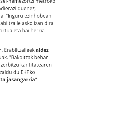
asei-hemezortzi metroko
dierazi duenez,
ia. "Inguru ezinhobean
biltzaile asko izan dira
ortua eta bai herria
r. Erabiltzaileek
aldez
zuak. "Bakoitzak behar
zerbitzu kantitatearen
azaldu du EKPko
eta jasangarria
"