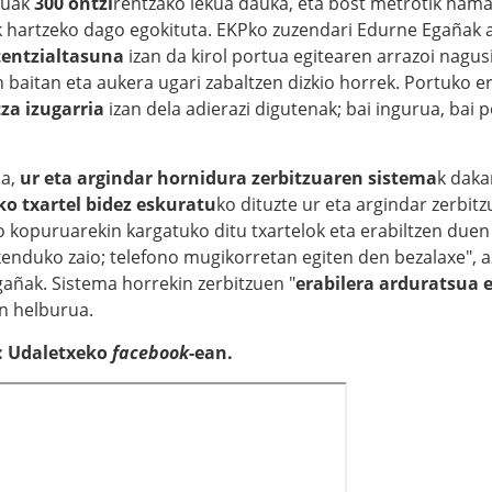
tuak
300 ontzi
rentzako lekua dauka, eta bost metrotik ham
k hartzeko dago egokituta. EKPko zuzendari Edurne Egañak a
entzialtasuna
izan da kirol portua egitearen arrazoi nagus
aitan eta aukera ugari zabaltzen dizkio horrek. Portuko era
za izugarria
izan dela adierazi digutenak; bai ingurua, bai p
na,
ur eta argindar hornidura zerbitzuaren sistema
k daka
ko txartel bidez eskuratu
ko dituzte ur eta argindar zerbit
kopuruarekin kargatuko ditu txartelok eta erabiltzen duen 
 kenduko zaio; telefono mugikorretan egiten den bezalaxe", 
añak. Sistema horrekin zerbitzuen "
erabilera arduratsua 
n helburua.
 Udaletxeko
facebook
-ean.