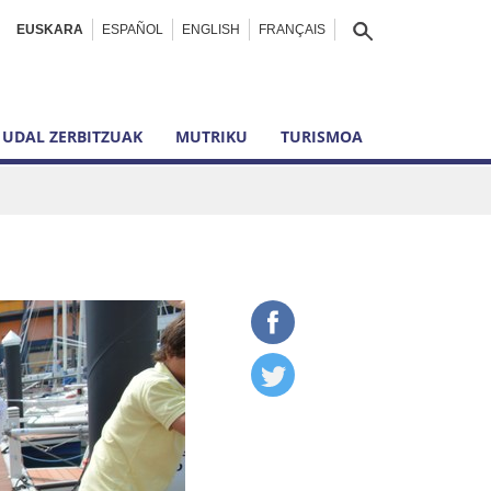
EUSKARA
ESPAÑOL
ENGLISH
FRANÇAIS
UDAL ZERBITZUAK
MUTRIKU
TURISMOA