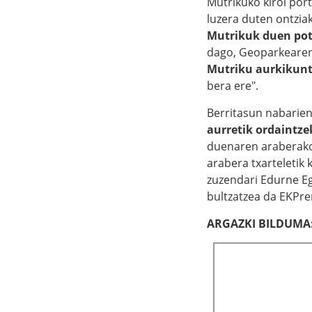
Mutrikuko kirol por
luzera duten ontzia
Mutrikuk duen pot
dago, Geoparkearen b
Mutriku aurkikunt
bera ere".
Berritasun nabarie
aurretik ordaintze
duenaren araberako 
arabera txarteletik
zuzendari Edurne Eg
bultzatzea da EKPre
ARGAZKI BILDUMA: