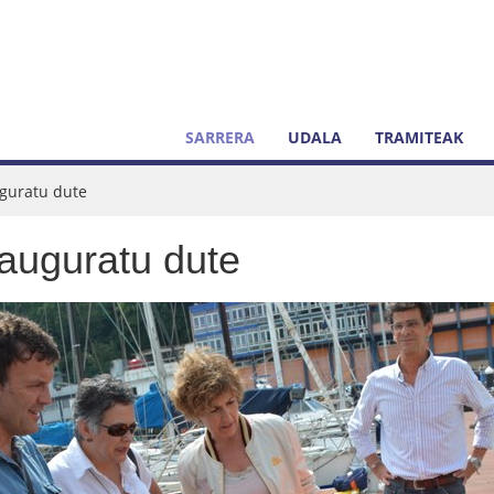
SARRERA
UDALA
TRAMITEAK
uguratu dute
nauguratu dute