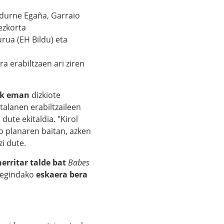
Edurne Egaña, Garraio
ezkorta
rua (EH Bildu) eta
ura erabiltzaen ari ziren
ak eman
dizkiote
talanen erabiltzaileen
u
dute ekitaldia. "Kirol
o planaren baitan, azken
zi dute.
herritar talde bat
Babes
k egindako
eskaera bera