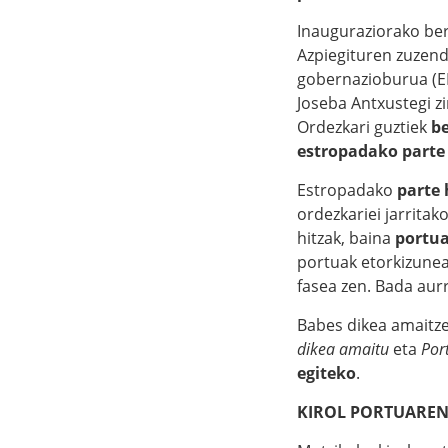
Inauguraziorako ber
Azpiegituren zuzend
gobernazioburua (EH
Joseba Antxustegi zi
Ordezkari guztiek
be
estropadako parte 
Estropadako
parte 
ordezkariei jarritak
hitzak, baina
portua
portuak etorkizunea
fasea zen. Bada aurr
Babes dikea amaitze
dikea amaitu
eta
Por
egiteko
.
KIROL PORTUAREN