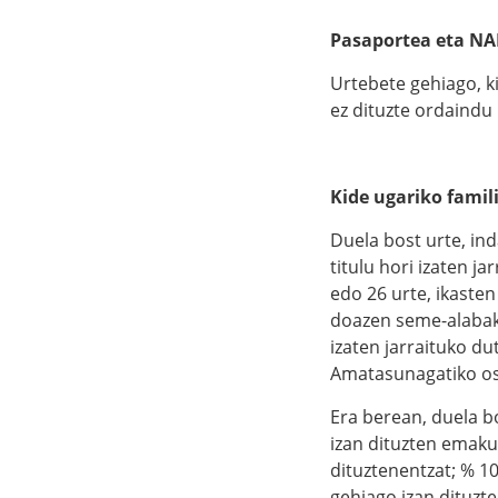
Pasaportea eta NA
Urtebete gehiago, k
ez dituzte ordaindu 
Kide ugariko famil
Duela bost urte, ind
titulu hori izaten j
edo 26 urte, ikaste
doazen seme-alabak t
izaten jarraituko du
Amatasunagatiko os
Era berean, duela b
izan dituzten emaku
dituztenentzat; % 10
gehiago izan dituzte