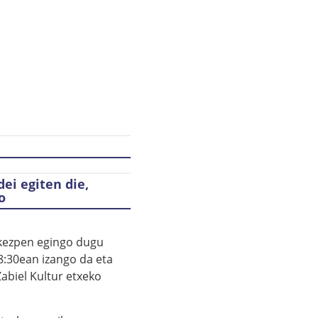
ei egiten die,
o
ukezpen egingo dugu
8:30ean izango da eta
abiel Kultur etxeko