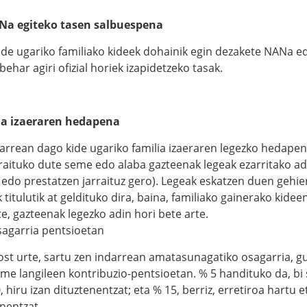
Na egiteko tasen salbuespena
ide ugariko familiako kideek dohainik egin dezakete NANa e
behar agiri ofizial horiek izapidetzeko tasak.
ia izaeraren hedapena
arrean dago kide ugariko familia izaeraren legezko hedapena,
arraituko dute seme edo alaba gazteenak legeak ezarritako ad
n edo prestatzen jarraituz gero). Legeak eskatzen duen gehie
itulutik at geldituko dira, baina, familiako gainerako kideen
te, gazteenak legezko adin hori bete arte.
agarria pentsioetan
ost urte, sartu zen indarrean amatasunagatiko osagarria, g
me langileen kontribuzio-pentsioetan. % 5 handituko da, bi
, hiru izan dituztenentzat; eta % 15, berriz, erretiroa hartu
nentzat.