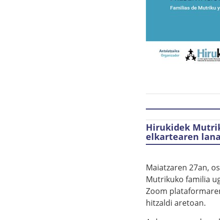
Hirukidek Mutrik
elkartearen lan
Maiatzaren 27an, os
Mutrikuko familia u
Zoom plataformaren 
hitzaldi aretoan.