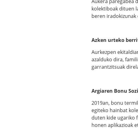
Aukera paregabea da
kolektiboak dituen l
beren iradokizunak 
Azken urteko berri
Aurkezpen ekitaldia
azalduko dira, famil
garrantzitsuak direl
Argiaren Bonu Sozi
2019an, bonu termik
egiteko hainbat kol
duten kide ugariko f
honen aplikazioak e