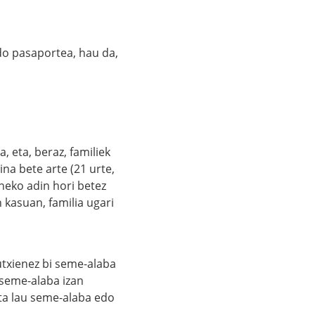
do pasaportea, hau da,
 eta, beraz, familiek
ina bete arte (21 urte,
neko adin hori betez
 kasuan, familia ugari
utxienez bi seme-alaba
 seme-alaba izan
 eta lau seme-alaba edo