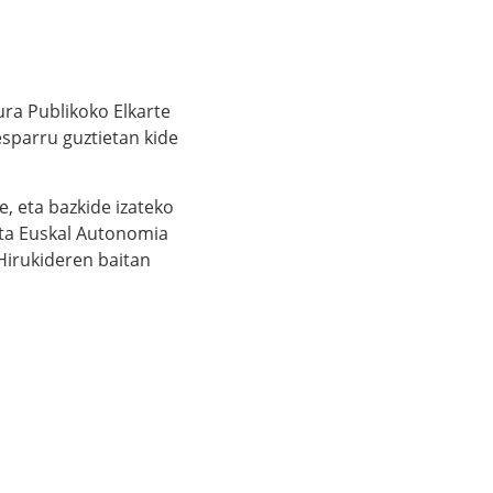
ura Publikoko Elkarte
 esparru guztietan kide
e, eta bazkide izateko
 eta Euskal Autonomia
 Hirukideren baitan