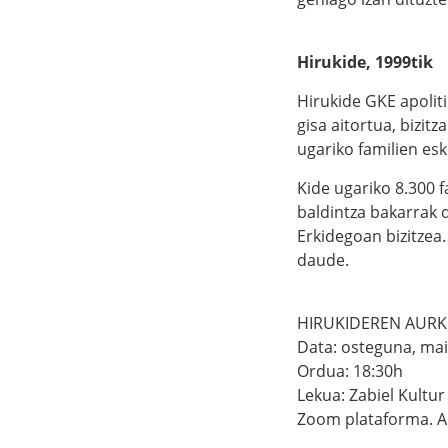
Hirukide, 1999tik
Hirukide GKE apoliti
gisa aitortua, bizitz
ugariko familien es
Kide ugariko 8.300 f
baldintza bakarrak 
Erkidegoan bizitzea
daude.
HIRUKIDEREN AUR
Data: osteguna, mai
Ordua: 18:30h
Lekua: Zabiel Kultur
Zoom plataforma. A