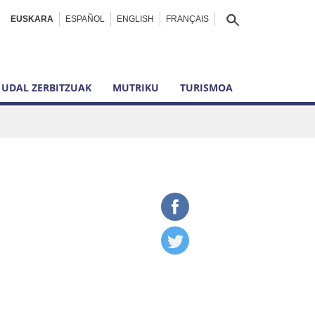
EUSKARA
ESPAÑOL
ENGLISH
FRANÇAIS
UDAL ZERBITZUAK
MUTRIKU
TURISMOA