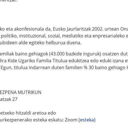
ko eta akonfesionala da, Eusko Jaurlaritzak 2002. urtean On
a politiko, instituzional, sozial, mediatiko eta enpresarialeko
kubideen alde egiteko helburua duena.
amiliak baino gehiagok (43.000 bazkide inguruk) osatzen dut
dira Kide Ugariko Familia Titulua edukitzea edo eduki izana
. Egun, titulua indarrean duten familien % 30 baino gehiago
KEZPENA MUTRIKUN
atzak 27
 etxeko hitzaldi aretoa edo
urkezpenerako esteka eskatu: Zoom
(esteka)