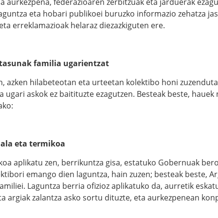
 aurkezpena, federazioaren zerbitzuak eta jarduerak ezagut
aguntza eta hobari publikoei buruzko informazio zehatza jaso
eta erreklamazioak helaraz diezazkiguten ere.
tasunak familia ugarientzat
n, azken hilabeteotan eta urteetan kolektibo honi zuzenduta
ia ugari askok ez baitituzte ezagutzen. Besteak beste, haue
ako:
ala eta termikoa
oa aplikatu zen, berrikuntza gisa, estatuko Gobernuak bero
ektibori emango dien laguntza, hain zuzen; besteak beste, A
amiliei. Laguntza berria ofizioz aplikatuko da, aurretik eska
ta argiak zalantza asko sortu dituzte, eta aurkezpenean kon