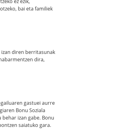
zeko ez ezik,
tzeko, bai eta familiek
 izan diren berritasunak
k nabarmentzen dira,
gailuaren gastuei aurre
rgiaren Bonu Soziala
tu behar izan gabe. Bonu
pontzen saiatuko gara.