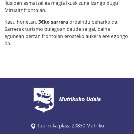
Ilusioen asmatzailea magia ikuskizuna izango dugu
Miruaitz frontoian.
Kasu honetan,
3€ko sarrera
ordaindu beharko da.
Sarrerak turismo bulegoan daude salgai, baina
egunean bertan frontoian erosteko aukera ere egongo
da.
Txurruka plaza 20830 Mutriku