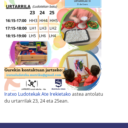
Iratxo Ludotekak Ate Irekietako
astea antolatu
du urtarrilak 23, 24 eta 25ean.