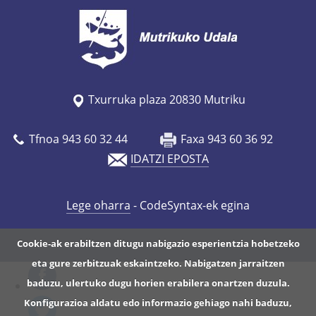
Txurruka plaza 20830 Mutriku
Tfnoa 943 60 32 44
Faxa 943 60 36 92
IDATZI EPOSTA
Lege oharra
- CodeSyntax-ek egina
Cookie-ak erabiltzen ditugu nabigazio esperientzia hobetzeko
eta gure zerbitzuak eskaintzeko. Nabigatzen jarraitzen
baduzu, ulertuko dugu horien erabilera onartzen duzula.
Konfigurazioa aldatu edo informazio gehiago nahi baduzu,