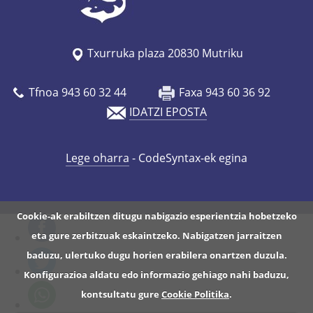
Txurruka plaza 20830 Mutriku
Tfnoa 943 60 32 44
Faxa 943 60 36 92
IDATZI EPOSTA
Lege oharra
- CodeSyntax-ek egina
Cookie-ak erabiltzen ditugu nabigazio esperientzia hobetzeko
eta gure zerbitzuak eskaintzeko. Nabigatzen jarraitzen
baduzu, ulertuko dugu horien erabilera onartzen duzula.
Konfigurazioa aldatu edo informazio gehiago nahi baduzu,
kontsultatu gure
Cookie Politika
.