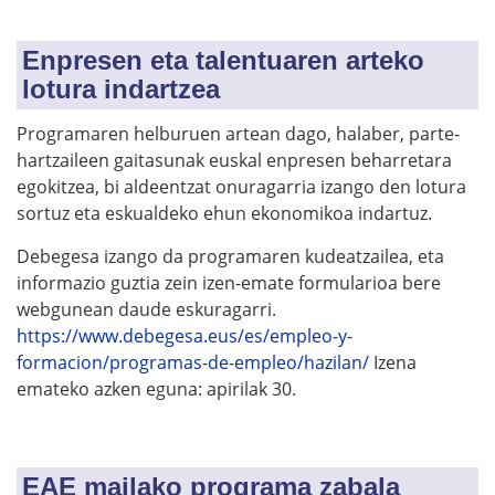
Enpresen eta talentuaren arteko
lotura indartzea
Programaren helburuen artean dago, halaber, parte-
hartzaileen gaitasunak euskal enpresen beharretara
egokitzea, bi aldeentzat onuragarria izango den lotura
sortuz eta eskualdeko ehun ekonomikoa indartuz.
Debegesa izango da programaren kudeatzailea, eta
informazio guztia zein izen-emate formularioa bere
webgunean daude eskuragarri.
https://www.debegesa.eus/es/empleo-y-
formacion/programas-de-empleo/hazilan/
Izena
emateko azken eguna: apirilak 30.
EAE mailako programa zabala