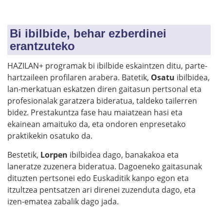
Bi ibilbide, behar ezberdinei
erantzuteko
HAZILAN+ programak bi ibilbide eskaintzen ditu, parte-
hartzaileen profilaren arabera. Batetik,
Osatu
ibilbidea,
lan-merkatuan eskatzen diren gaitasun pertsonal eta
profesionalak garatzera bideratua, taldeko tailerren
bidez. Prestakuntza fase hau maiatzean hasi eta
ekainean amaituko da, eta ondoren enpresetako
praktikekin osatuko da.
Bestetik,
Lorpen
ibilbidea dago, banakakoa eta
laneratze zuzenera bideratua. Dagoeneko gaitasunak
dituzten pertsonei edo Euskaditik kanpo egon eta
itzultzea pentsatzen ari direnei zuzenduta dago, eta
izen-ematea zabalik dago jada.