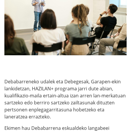
Debabarreneko udalek eta Debegesak, Garapen-ekin
lankidetzan, HAZILAN+ programa jarri dute abian,
kualifikazio-maila ertain-altua izan arren lan-merkatuan
sartzeko edo berriro sartzeko zailtasunak dituzten
pertsonen enplegagarritasuna hobetzeko eta
laneratzea errazteko.
Ekimen hau Debabarrena eskualdeko langabeei