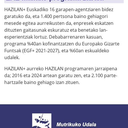
HAZILAN+ Euskadiko 16 garapen-agentziaren bidez
garatuko da, eta 1.400 pertsona baino gehiagori
mesede egitea aurreikusten da, enpresek eskatzen
dituzten gaitasunak eskuratuz eta benetako lan-
esperientziak lortuz. Debabarrenaren kasuan,
programa %40an kofinantzatzen du Europako Gizarte
Funtsak (EGF+ 2021-2027), eta %60an eskualdeko
udalek.
HAZILAN+ aurreko HAZILAN programaren jarraipena
da; 2016 eta 2024 artean garatu zen, eta 2.100 parte-
hartzaile baino gehiago izan zituen.