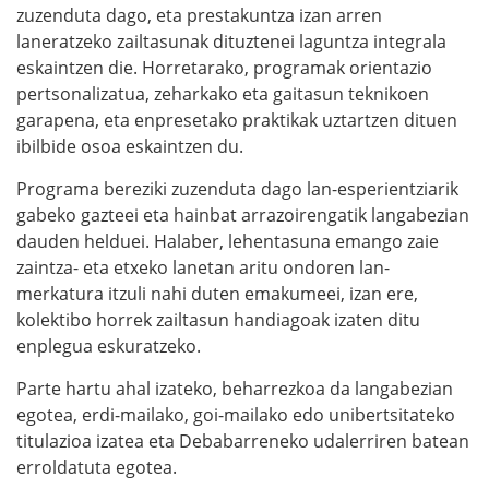
zuzenduta dago, eta prestakuntza izan arren
laneratzeko zailtasunak dituztenei laguntza integrala
eskaintzen die. Horretarako, programak orientazio
pertsonalizatua, zeharkako eta gaitasun teknikoen
garapena, eta enpresetako praktikak uztartzen dituen
ibilbide osoa eskaintzen du.
Programa bereziki zuzenduta dago lan-esperientziarik
gabeko gazteei eta hainbat arrazoirengatik langabezian
dauden helduei. Halaber, lehentasuna emango zaie
zaintza- eta etxeko lanetan aritu ondoren lan-
merkatura itzuli nahi duten emakumeei, izan ere,
kolektibo horrek zailtasun handiagoak izaten ditu
enplegua eskuratzeko.
Parte hartu ahal izateko, beharrezkoa da langabezian
egotea, erdi-mailako, goi-mailako edo unibertsitateko
titulazioa izatea eta Debabarreneko udalerriren batean
erroldatuta egotea.