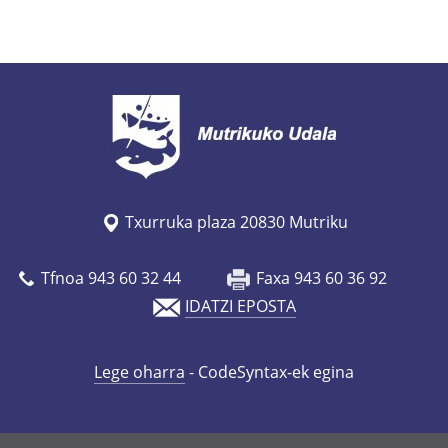
Txurruka plaza 20830 Mutriku
Tfnoa 943 60 32 44
Faxa 943 60 36 92
IDATZI EPOSTA
Lege oharra
- CodeSyntax-ek egina