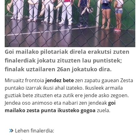
Goi mailako pilotariak direla erakutsi zuten
finalerdiak jokatu zituzten lau puntistek;
finalak uztailaren 26an jokatuko dira.
Miruaitz frontoia
jendez bete
zen zapatu gauean Zesta
puntako izarrak ikusi ahal izateko. Ikusleek armaila
guztiak bete zituzten eta zutik ere jende asko zegoen.
Jendea oso animoso eta nabari zen jendeak
goi
mailako zesta punta ikusteko gogoa
zuela.
Lehen finalerdia: