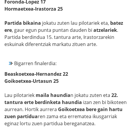
Foronda-Lopez 17
Hormaetxea-Irastorza 25
Partida bikaina
jokatu zuten lau pilotariek eta,
batez
ere
, gaur egun punta puntan dauden bi
atzelariek
.
Partida berdindua 15. tantura arte, Irastorzarekin
eskuinak diferentziak markatu zituen arte.
Bigarren finalerdia:
Beaskoetxea-Hernandez 22
Goikoetxea-Urtasun 25
Lau pilotariek
maila haundia
n jokatu zuten eta
22.
tantura erte berdinketa haundia
izan zen bi bikoteen
aurrean. Hortik aurrera
Goikoetxea bere gain hartu
zuen partidua
ren zama eta errematea ikusgarriak
eginaz lortu zuen partidua bereganatzea.