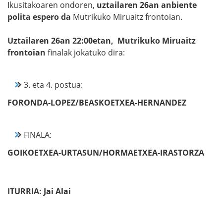
Ikusitakoaren ondoren,
uztailaren 26an anbiente
polita espero da
Mutrikuko Miruaitz frontoian.
Uztailaren 26an 22:00etan, Mutrikuko Miruaitz
frontoian
finalak jokatuko dira:
3. eta 4. postua:
FORONDA-LOPEZ/BEASKOETXEA-HERNANDEZ
FINALA:
GOIKOETXEA-URTASUN/HORMAETXEA-IRASTORZA
ITURRIA: Jai Alai