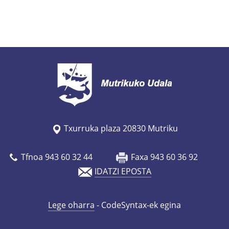
Txurruka plaza 20830 Mutriku
Tfnoa 943 60 32 44
Faxa 943 60 36 92
IDATZI EPOSTA
Lege oharra
- CodeSyntax-ek egina