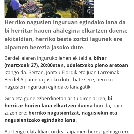
Herriko nagusien inguruan egindako lana da
bi herritar hauen ahalegina elkartzen duena;
ekitaldian, herriko beste zortzi lagunek ere
aipamen berezia jasoko dute.
Berdel jaiaren inguruko lehen ekitaldia,
bihar
(martxoak 27), 20:00etan, udaletxeko pleno aretoan
izango da. Bertan, Jontxu Elordik eta Juan Larreinak
Berdel Aipamena jasoko dute; batez ere, herriko
nagusien inguruan egindako lanagatik.
Giro eta gune ezberdinetan aritu diren arren,
bi
herritar horien lana elkartzen duena
hori da, hain
zuzen ere:
herriko nagusientzat, nagusiekin eta
nagusientzako egindako lana.
Aurtengo ekitaldian, ordea, aipamen berezi gehiago ere