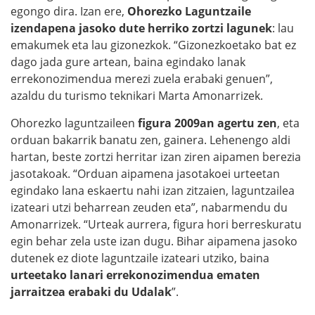
egongo dira. Izan ere,
Ohorezko Laguntzaile
izendapena jasoko dute herriko zortzi lagunek
: lau
emakumek eta lau gizonezkok. “Gizonezkoetako bat ez
dago jada gure artean, baina egindako lanak
errekonozimendua merezi zuela erabaki genuen”,
azaldu du turismo teknikari Marta Amonarrizek.
Ohorezko laguntzaileen
figura 2009an agertu zen
, eta
orduan bakarrik banatu zen, gainera. Lehenengo aldi
hartan, beste zortzi herritar izan ziren aipamen berezia
jasotakoak. “Orduan aipamena jasotakoei urteetan
egindako lana eskaertu nahi izan zitzaien, laguntzailea
izateari utzi beharrean zeuden eta”, nabarmendu du
Amonarrizek. “Urteak aurrera, figura hori berreskuratu
egin behar zela uste izan dugu. Bihar aipamena jasoko
dutenek ez diote laguntzaile izateari utziko, baina
urteetako lanari errekonozimendua ematen
jarraitzea erabaki du Udalak
”.