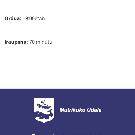
Ordua:
19:00etan
Iraupena
:
70 minutu