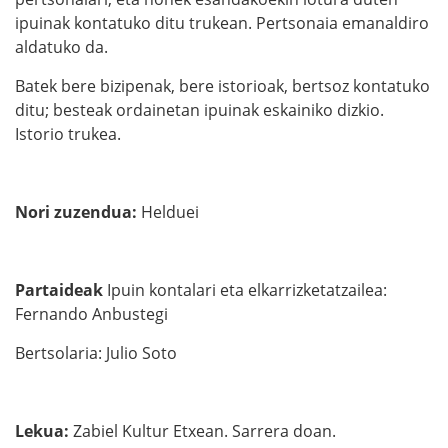
ipuinak kontatuko ditu trukean. Pertsonaia emanaldiro
aldatuko da.
Batek bere bizipenak, bere istorioak, bertsoz kontatuko
ditu; besteak ordainetan ipuinak eskainiko dizkio.
Istorio trukea.
Nori zuzendua
:
Helduei
Partaideak
Ipuin kontalari eta elkarrizketatzailea:
Fernando Anbustegi
Bertsolaria: Julio Soto
Lekua
:
Zabiel Kultur Etxean. Sarrera doan.