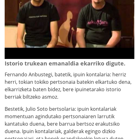
Istorio trukean emanaldia ekarriko digute.
Fernando Anbustegi, batetik, ipuin kontalaria: herriz
herri, tokian tokiko pertsonaia batekin elkartuko dena,
elkarrizketa baten bidez, bere ipuinetarako istorio
berriak biltzeko asmoz.
Bestetik, Julio Soto bertsolaria: ipuin kontalariak
momentuan agindutako pertsonaiaren larrutik
kantatuko duena, bere barrua bertsoz erakutsiko
duena. Ipuin kontalariak, galderak egingo dizkio
pertsonaiari, eta honek esandakoekin lotura duten