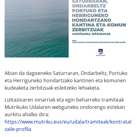
Abian da dagoeneko Saturraran, Ondarbeltz, Portuko
eta Herriguneko hondartzako kantinen eta komunen
kudeaketa zerbitzuak esleitzeko lehiaketa.
Lizitazioaren oinarriak eta egin beharreko tramiteak
Mutrikuko Udalaren webguneko ondorengo estekan
aurkitu ahalko dira:
https://www.mutriku.eus/eu/udala/tramiteak/kontratat
zaile-profila