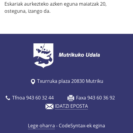
Eskariak aurkezteko azken eguna maiatzak 20,
osteguna, izango da.
Txurruka plaza 20830 Mutriku
Tfnoa 943 60 32 44
Faxa 943 60 36 92
IDATZI EPOSTA
Lege oharra
- CodeSyntax-ek egina