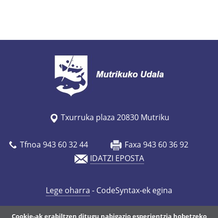
Txurruka plaza 20830 Mutriku
Tfnoa 943 60 32 44
Faxa 943 60 36 92
IDATZI EPOSTA
Lege oharra
- CodeSyntax-ek egina
Cookie-ak erabiltzen ditugu nabigazio esperientzia hobetzeko