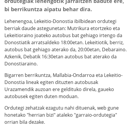
ordutegiak lehengotik jarraitzen badute ere,
bi berrikuntza aipatu behar dira.
Lehenengoa, Lekeitio-Donostia ibilbidean ordutegi
berriak daude astegunetan: Mutrikura etortzeko eta
Lekeitioraino joateko autobus bat gehiago irtengo da
Donostiatik arratsaldeko 18:00etan. Lekeitiotik, berriz,
autobus bat gehiago aterako da, 20:00etan, Debaraino.
Azkenik, Debatik 16:30etan autobus bat aterako da
Donostiaraino.
Bigarren berrikuntza, Mallabia-Ondarroa eta Lekeitio-
Donostia lineak egiten dituzten autobusak
Urazamendik auzoan ere geldituko direla, gaueko
autobusek egiten duten moduan.
Ordutegi zehatzak ezagutu nahi dituenak, web gune
honetako "herrian bizi" ataleko "garraio-ordutegia"
orrian bila dezake.