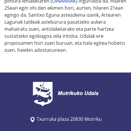
pintura lehiaketaren (
OINARRIAK
) ingurukoa da. Hilaren
25ean egin ohi den ekimen hori, aurten, hilaren 21ean
egingo da. Santixo Eguna asteazkena izanik, Artearen
Lagunak taldeak asteburura pasatzeko aukera
mahairatu zuen, antolaketarako eta parte hartzea
sustatzeko egokiagoa zela iritizita. Udalak ere
proposamen hori zuen buruan, eta hala egitea hobetsi
zuen, haiekin adostasunean.
Txurruka plaza 20830 Mutriku