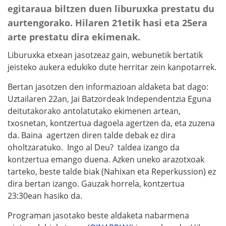
egitaraua biltzen duen liburuxka prestatu du
aurtengorako. Hilaren 21etik hasi eta 25era
arte prestatu dira ekimenak.
Liburuxka etxean jasotzeaz gain, webunetik bertatik
jeisteko aukera edukiko dute herritar zein kanpotarrek.
Bertan jasotzen den informazioan aldaketa bat dago:
Uztailaren 22an, Jai Batzordeak Independentzia Eguna
deitutakorako antolatutako ekimenen artean,
txosnetan, kontzertua dagoela agertzen da, eta zuzena
da. Baina agertzen diren talde debak ez dira
oholtzaratuko. Ingo al Deu? taldea izango da
kontzertua emango duena. Azken uneko arazotxoak
tarteko, beste talde biak (Nahixan eta Reperkussion) ez
dira bertan izango. Gauzak horrela, kontzertua
23:30ean hasiko da.
Programan jasotako beste aldaketa nabarmena