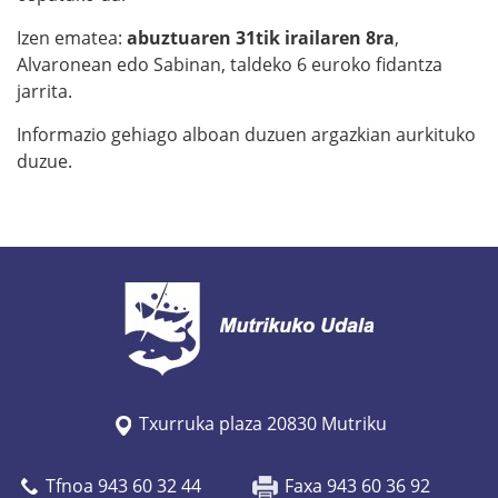
Izen ematea:
abuztuaren 31tik irailaren 8ra
,
Alvaronean edo Sabinan, taldeko 6 euroko fidantza
jarrita.
Informazio gehiago alboan duzuen argazkian aurkituko
duzue.
Txurruka plaza 20830 Mutriku
Tfnoa 943 60 32 44
Faxa 943 60 36 92