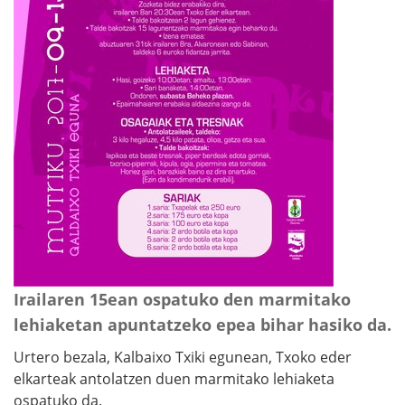
Irailaren 15ean ospatuko den marmitako
lehiaketan apuntatzeko epea bihar hasiko da.
Urtero bezala, Kalbaixo Txiki egunean, Txoko eder
elkarteak antolatzen duen marmitako lehiaketa
ospatuko da.