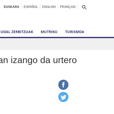
EUSKARA
ESPAÑOL
ENGLISH
FRANÇAIS
UDAL ZERBITZUAK
MUTRIKU
TURISMOA
n izango da urtero