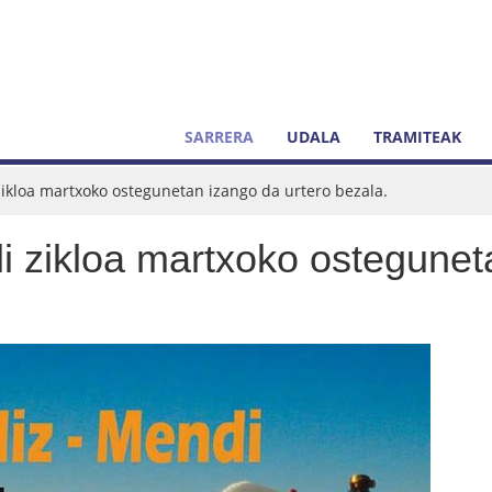
SARRERA
UDALA
TRAMITEAK
kloa martxoko ostegunetan izango da urtero bezala.
 zikloa martxoko osteguneta