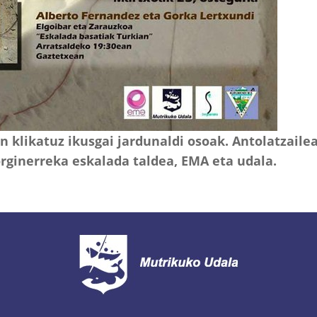
n klikatuz ikusgai jardunaldi osoak. Antolatzail
rginerreka eskalada taldea, EMA eta udala.