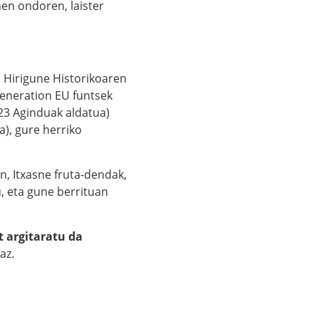
nen ondoren, laister
 Hirigune Historikoaren
Generation EU funtsek
23 Aginduak aldatua)
a), gure herriko
n, Itxasne fruta-dendak,
u, eta gune berrituan
t argitaratu da
az.