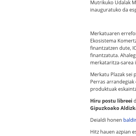
Mutrikuko Udalak Me
inauguratuko da esp
Merkatuaren errefor
Ekosistema Komertzi
finantzatzen dute, 
finantzatuta. Ahaleg
merkataritza-sarea 
Merkatu Plazak sei p
Perras arrandegiak 
produktuak eskaintz
Hiru postu libreei
d
Gipuzkoako Aldizka
Deialdi honen
baldi
Hitz hauen azpian e