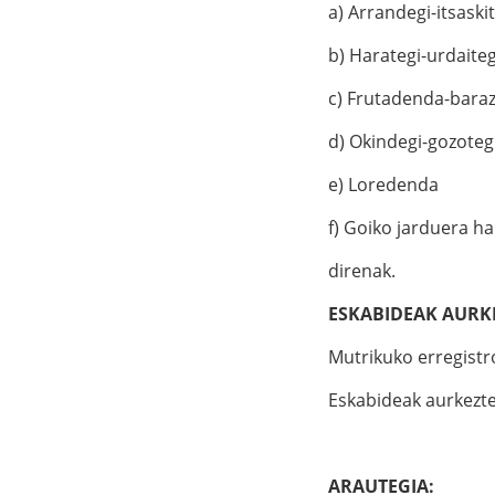
a) Arrandegi-itsaski
b) Harategi-urdaiteg
c) Frutadenda-bara
d) Okindegi-gozoteg
e) Loredenda
f) Goiko jarduera h
direnak.
ESKABIDEAK AURK
Mutrikuko erregistr
Eskabideak aurkezt
ARAUTEGIA: