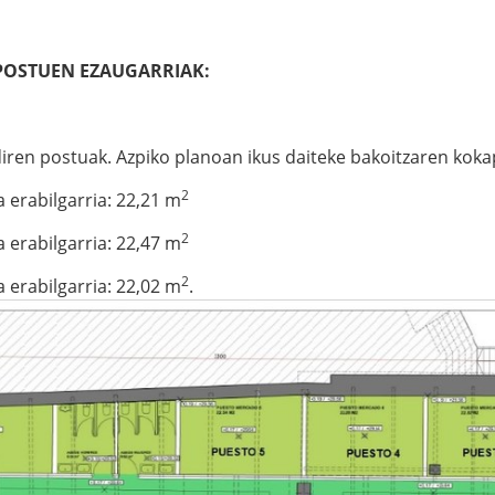
 POSTUEN EZAUGARRIAK:
 diren postuak. Azpiko planoan ikus daiteke bakoitzaren kok
2
erabilgarria: 22,21 m
2
erabilgarria: 22,47 m
2
erabilgarria: 22,02 m
.