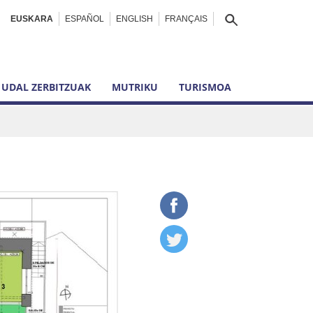
EUSKARA
ESPAÑOL
ENGLISH
FRANÇAIS
UDAL ZERBITZUAK
MUTRIKU
TURISMOA