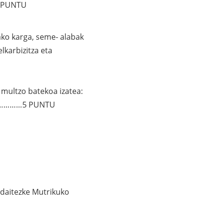
0 PUNTU
ko karga, seme- alabak
lkarbizitza eta
 multzo batekoa izatea:
suna…………5 PUNTU
daitezke Mutrikuko