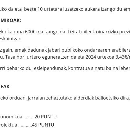
tuko da eta beste 10 urtetara luzatzeko aukera izango du e
OMIKOAK:
izko kanona 600€koa izango da. Lizitatzaileek oinarrizko pre
eskaintzan.
gain, emakidadunak jabari publikoko ondarearen erabilera
. Tasa hori urtero eguneratzen da eta 2024 urtekoa 3,43€/
arri beharko du esleipendunak, kontratua sinatu baina leh
DEAK
zeko orduan, jarraian zehaztutako alderdiak balioetsiko dira
onomikoa: ……..20 PUNTU
proiektua ………..45 PUNTU