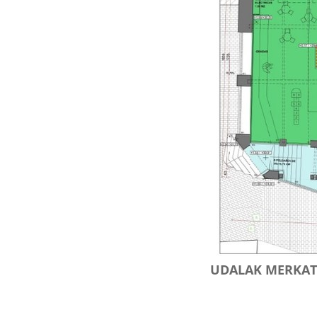
:
UDALAK MERKATU