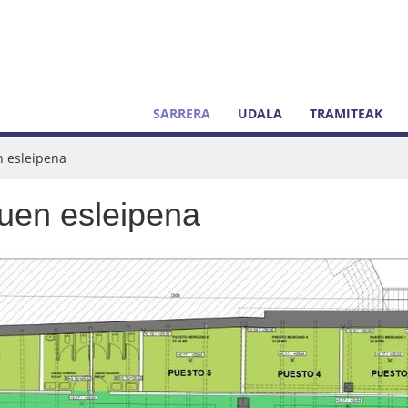
SARRERA
UDALA
TRAMITEAK
n esleipena
uen esleipena