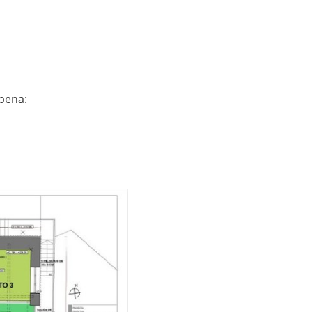
apena: