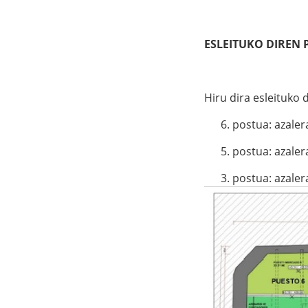
ESLEITUKO DIREN
Hiru dira esleituko
6. postua: azalera 
5. postua: azalera 
3. postua: azalera 