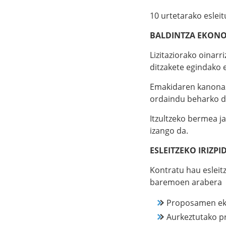
10 urtetarako eslei
BALDINTZA EKON
Lizitaziorako oinarr
ditzakete egindako 
Emakidaren kanonaz 
ordaindu beharko du
Itzultzeko bermea j
izango da.
ESLEITZEKO IRIZPI
Kontratu hau esleit
baremoen arabera
Proposamen ek
Aurkeztutako 