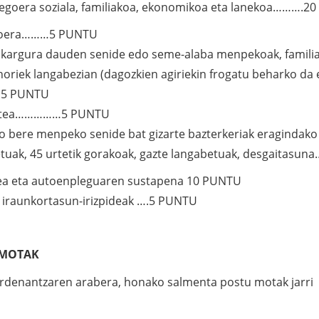
n egoera soziala, familiakoa, ekonomikoa eta lanekoa……….2
goera………5 PUNTU
n kargura dauden senide edo seme-alaba menpekoak, familia
horiek langabezian (dagozkien agiriekin frogatu beharko da e
) 5 PUNTU
atea……………5 PUNTU
edo bere menpeko senide bat gizarte bazterkeriak eragindako
etuak, 45 urtetik gorakoak, gazte langabetuak, desgaita
ea eta autoenpleguaren sustapena 10 PUNTU
 iraunkortasun-irizpideak ….5 PUNTU
 MOTAK
rdenantzaren arabera, honako salmenta postu motak jarri 