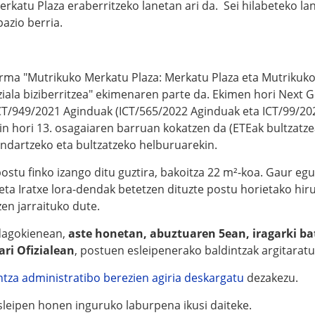
rkatu Plaza eraberritzeko lanetan ari da. Sei hilabeteko la
azio berria.
ma "Mutrikuko Merkatu Plaza: Merkatu Plaza eta Mutrikuko
ala biziberritzea" ekimenaren parte da. Ekimen hori Next 
ICT/949/2021 Aginduak (ICT/565/2022 Aginduak eta ICT/99/20
in hori 13. osagaiaren barruan kokatzen da (ETEak bultzatze
indartzeko eta bultzatzeko helburuarekin.
ostu finko izango ditu guztira, bakoitza 22 m²-koa. Gaur egu
eta Iratxe lora-dendak betetzen dituzte postu horietako hir
en jarraituko dute.
agokienean,
aste honetan, abuztuaren 5ean, iragarki ba
ri Ofizialean
, postuen esleipenerako baldintzak argitaratu
ntza administratibo berezien agiria deskargatu
dezakezu.
sleipen honen inguruko laburpena ikusi daiteke.