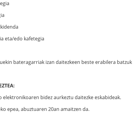
tegia
ia
zkidenda
ia eta/edo kafetegia
auekin bateragarriak izan daitezkeen beste erabilera batzuk
EZTEA:
o elektronikoaren bidez aurkeztu daitezke eskabideak.
eko epea, abuztuaren 20an amaitzen da.