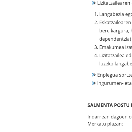
Lizitatzaileare
Langabezia e
Eskatzaileare
bere kargura, 
dependentzia
Emakumea iz
Lizitatzailea 
luzeko langab
Enplegua sortz
Ingurumen- eta
SALMENTA POSTU
Indarrean dagoen o
Merkatu plazan: