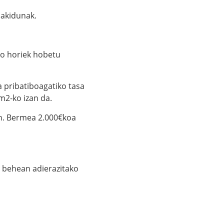
makidunak.
zio horiek hobetu
 pribatiboagatiko tasa
m2-ko izan da.
en. Bermea 2.000€koa
, behean adierazitako