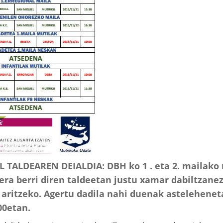
TALDEAREN DEIALDIA: DBH ko 1 . eta 2. mailako m
tera berri diren taldeetan justu xamar dabiltzanez
 aritzeko. Agertu dadila nahi duenak astelehenet
00etan.