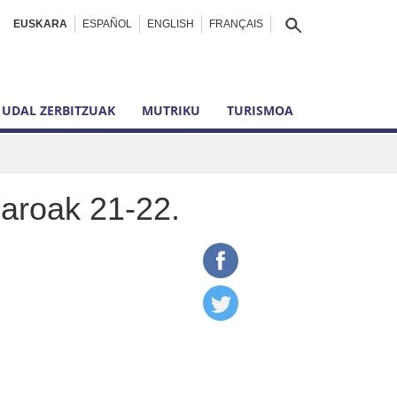
EUSKARA
ESPAÑOL
ENGLISH
FRANÇAIS
UDAL ZERBITZUAK
MUTRIKU
TURISMOA
zaroak 21-22.