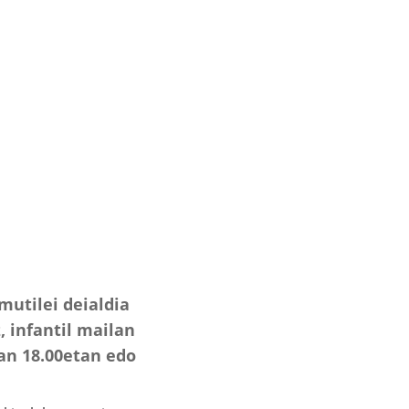
utilei deialdia
, infantil mailan
an 18.00etan edo