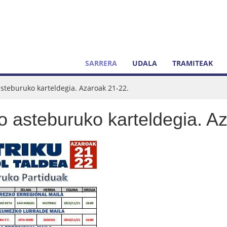
SARRERA
UDALA
TRAMITEAK
steburuko karteldegia. Azaroak 21-22.
o asteburuko karteldegia. A