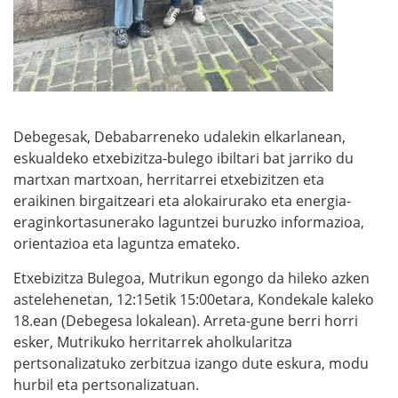
Debegesak, Debabarreneko udalekin elkarlanean,
eskualdeko etxebizitza-bulego ibiltari bat jarriko du
martxan martxoan, herritarrei etxebizitzen eta
eraikinen birgaitzeari eta alokairurako eta energia-
eraginkortasunerako laguntzei buruzko informazioa,
orientazioa eta laguntza emateko.
Etxebizitza Bulegoa, Mutrikun egongo da hileko azken
astelehenetan, 12:15etik 15:00etara, Kondekale kaleko
18.ean (Debegesa lokalean). Arreta-gune berri horri
esker, Mutrikuko herritarrek aholkularitza
pertsonalizatuko zerbitzua izango dute eskura, modu
hurbil eta pertsonalizatuan.