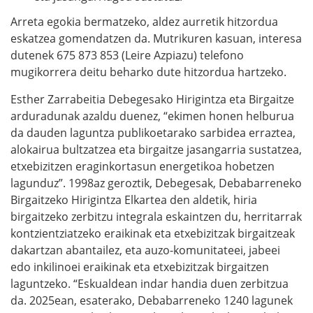
Arreta egokia bermatzeko, aldez aurretik hitzordua
eskatzea gomendatzen da. Mutrikuren kasuan, interesa
dutenek 675 873 853 (Leire Azpiazu) telefono
mugikorrera deitu beharko dute hitzordua hartzeko.
Esther Zarrabeitia Debegesako Hirigintza eta Birgaitze
arduradunak azaldu duenez, “ekimen honen helburua
da dauden laguntza publikoetarako sarbidea erraztea,
alokairua bultzatzea eta birgaitze jasangarria sustatzea,
etxebizitzen eraginkortasun energetikoa hobetzen
lagunduz”. 1998az geroztik, Debegesak, Debabarreneko
Birgaitzeko Hirigintza Elkartea den aldetik, hiria
birgaitzeko zerbitzu integrala eskaintzen du, herritarrak
kontzientziatzeko eraikinak eta etxebizitzak birgaitzeak
dakartzan abantailez, eta auzo-komunitateei, jabeei
edo inkilinoei eraikinak eta etxebizitzak birgaitzen
laguntzeko. “Eskualdean indar handia duen zerbitzua
da. 2025ean, esaterako, Debabarreneko 1240 lagunek