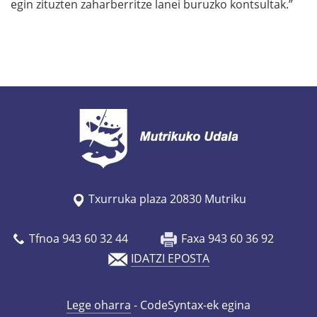
egin zituzten zaharberritze lanei buruzko kontsultak.”
Txurruka plaza 20830 Mutriku
Tfnoa 943 60 32 44
Faxa 943 60 36 92
IDATZI EPOSTA
Lege oharra
- CodeSyntax-ek egina