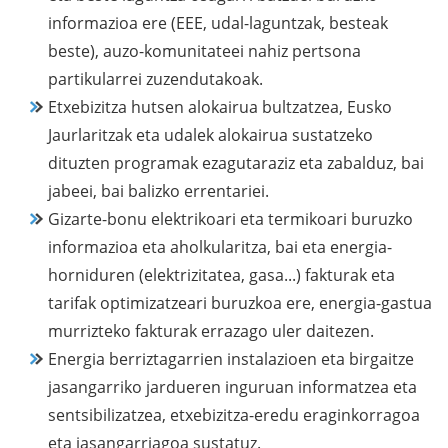
informazioa ere (EEE, udal-laguntzak, besteak
beste), auzo-komunitateei nahiz pertsona
partikularrei zuzendutakoak.
Etxebizitza hutsen alokairua bultzatzea, Eusko
Jaurlaritzak eta udalek alokairua sustatzeko
dituzten programak ezagutaraziz eta zabalduz, bai
jabeei, bai balizko errentariei.
Gizarte-bonu elektrikoari eta termikoari buruzko
informazioa eta aholkularitza, bai eta energia-
horniduren (elektrizitatea, gasa...) fakturak eta
tarifak optimizatzeari buruzkoa ere, energia-gastua
murrizteko fakturak errazago uler daitezen.
Energia berriztagarrien instalazioen eta birgaitze
jasangarriko jardueren inguruan informatzea eta
sentsibilizatzea, etxebizitza-eredu eraginkorragoa
eta jasangarriagoa sustatuz.