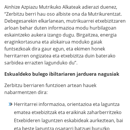
Ainhize Azpiazu Mutrikuko Alkateak adierazi duenez,
“Zerbitzu berri hau oso albiste ona da Mutrikurentzat.
Debegesarekin elkarlanean, mutrikuarrei etxebizitzaren
arloan behar duten informazioa modu hurbilagoan
eskaintzeko aukera izango dugu. Birgaitzea, energia
eraginkortasuna eta alokairua moduko gaiak
funtsezkoak dira gaur egun, eta ekimen honek
herritarren ongizatea eta etxebizitza duin baterako
sarbidea errazten lagunduko du”.
Eskualdeko bulego ibiltariaren jarduera nagusiak
Zerbitzu berriaren funtzioen artean hauek
nabarmentzen dira:
Herritarrei informazioa, orientazioa eta laguntza
ematea etxebizitzak eta eraikinak zaharberritzeko
Etxebideren laguntzen eskabideak aurkeztean, bai
eta beste laguntza osagarri batzuei buruzko