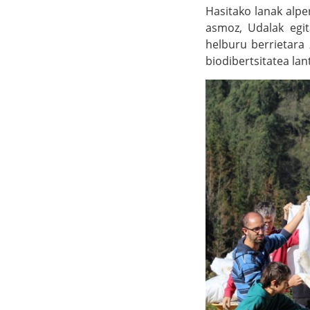
Hasitako lanak alpe
asmoz, Udalak egit
helburu berrietara
biodibertsitatea lan