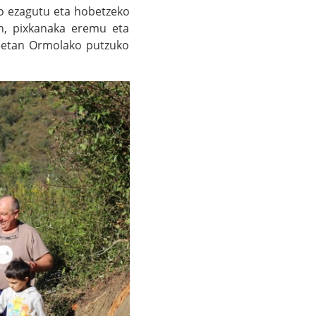
go ezagutu eta hobetzeko
an, pixkanaka eremu eta
teetan Ormolako putzuko