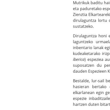
Mutrikuk baditu hain
eta paduretako espe
Zienztia Elkartearek
dirulaguntza lortu
sustatzeko.
Dirulaguntza honi e
laguntzeko urmael
inbentario lanak eg
kudeaketarako irizp
iberica
) espeziea au
suposatzen du peni
dauden Espezieen 
Bestalde, lur-sail 
hasieran bertako 
elkarlanean egin ge
espezie inbaditzai
hartzen duten bitar