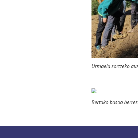
Urmaela sortzeko au
Bertako basoa berres