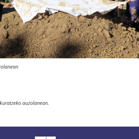
zolanean
kuratzeko auzolanean.