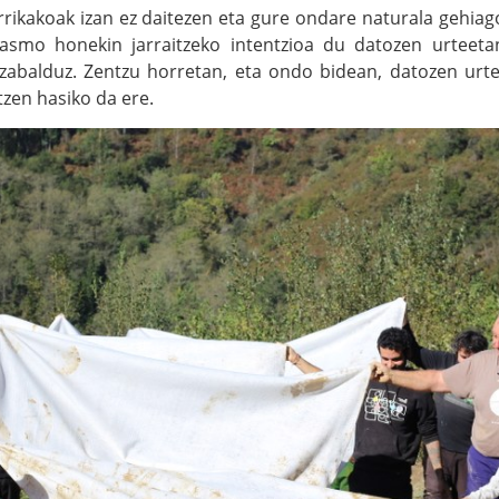
rrikakoak izan ez daitezen eta gure ondare naturala gehia
asmo honekin jarraitzeko intentzioa du datozen urteet
 zabalduz. Zentzu horretan, eta ondo bidean, datozen ur
tzen hasiko da ere.