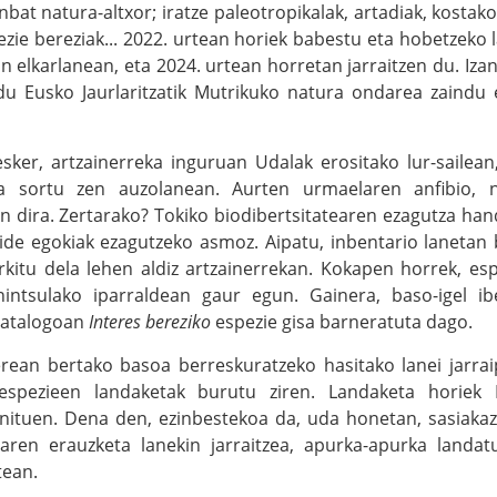
bat natura-altxor; iratze paleotropikalak, artadiak, kostak
zie bereziak... 2022. urtean horiek babestu eta hobetzeko 
in elkarlanean, eta 2024. urtean horretan jarraitzen du. Iza
 du Eusko Jaurlaritzatik Mutrikuko natura ondarea zaindu 
sker, artzainerreka inguruan Udalak erositako lur-sailean,
a sortu zen auzolanean. Aurten urmaelaren anfibio, 
in dira. Zertarako? Tokiko biodibertsitatearen ezagutza han
ide egokiak ezagutzeko asmoz. Aipatu, inbentario lanetan b
rkitu dela lehen aldiz artzainerrekan. Kokapen horrek, e
ntsulako iparraldean gaur egun. Gainera, baso-igel ib
Katalogoan
Interes bereziko
espezie gisa barneratuta dago.
berean bertako basoa berreskuratzeko hasitako lanei jarr
espezieen landaketak burutu ziren. Landaketa horiek M
nituen. Dena den, ezinbestekoa da, uda honetan, sasiakazi
learen erauzketa lanekin jarraitzea, apurka-apurka landat
tean.