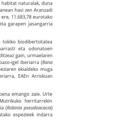
o habitat naturalak, duna
lanean hasi zen Aranzadi
n ere, 11.683,78 eurotako
eta garapen jasangarria
 tokiko biodibertsitatea
narrasti eta odonatoen
ditzeaz gain, urmaelaren
aso-igel iberiarra (
Rana
speziaren ekialdeko muga
eriarra, EAEn Arriskuan
aipena emango zaie. Urte
utrikuko herritarrekin
a (
Robinia pseudoacacia
)
utako espezieek indarra