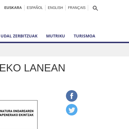
EUSKARA
ESPAÑOL
ENGLISH
FRANÇAIS
UDAL ZERBITZUAK
MUTRIKU
TURISMOA
ZEKO LANEAN