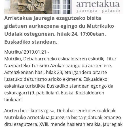
Arrietakua Jauregia ezagutzeko bisita
gidatuen aurkezpena egingo du Mutrikuko
Udalak ostegunean, hilak 24, 17:00etan,
Euskadiko standean.
Mutriku/ 2019.01.21.-
Mutriku, Debabarreneko eskualdearen eskutik, Fitur
Nazioarteko Turismo Azokan izango da aurten ere.
Asteazkenean hasi, hilak 23, eta igandera bitarte
luzatuko da turismo arloko ekimena. Eskualdeko
eskaintza turistikoa Euskadiko standean egongo da
eskuragarri (9. pabilioian), Euskal Kostaldearen
txokoan.
Aurten berrikuntza gisa, Debabarreneko eskualdeak
Mutrikuko Arrietakua Jauregira bisita gidatuak emango
ditu ezagutzera. XVIII. mende hasieran eraikia, jauregiak