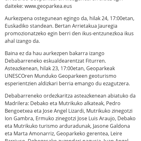
daiteke: www.geoparkea.eus
Aurkezpena ostegunean egingo da, hilak 24, 17:00etan,
Euskadiko standean. Bertan Arrietakua Jauregia
promozionatzeko egin berri den ikus-entzunezkoa ikus
ahal izango da.
Baina ez da hau aurkezpen bakarra izango
Debabarreneko eskualdearentzat Fiturren.
Asteazkenean, hilak 23, 17:00etan, Geoparkeak
UNESCOren Munduko Geoparkeen geoturismo
esperientzien aldizkari berria emango du ezagutzera.
Debabarreneko ordezkaritza asteazkenean abiatuko da
Madrilera: Debako eta Mutrikuko alkateak, Pedro
Bengoetxea eta Jose Angel Lizardi, Mutrikuko zinegotzi
Ion Gambra, Ermuko zinegotzi Jose Luis Araujo, Debako
eta Mutrikuko turismo arduradunak, Jasone Galdona
eta Marta Amonarriz, Geoparkeko gerentea, Leire