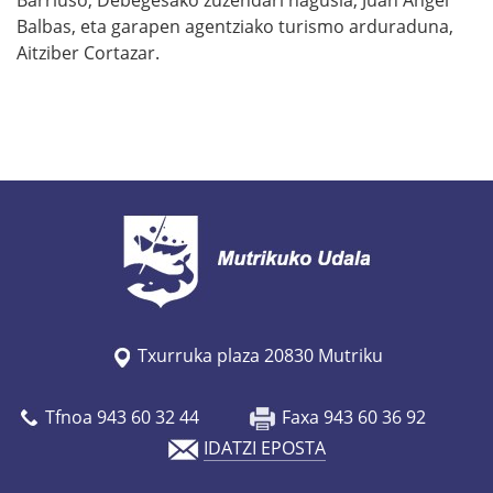
Barriuso, Debegesako zuzendari nagusia, Juan Angel
Balbas, eta garapen agentziako turismo arduraduna,
Aitziber Cortazar.
Txurruka plaza 20830 Mutriku
Tfnoa 943 60 32 44
Faxa 943 60 36 92
IDATZI EPOSTA