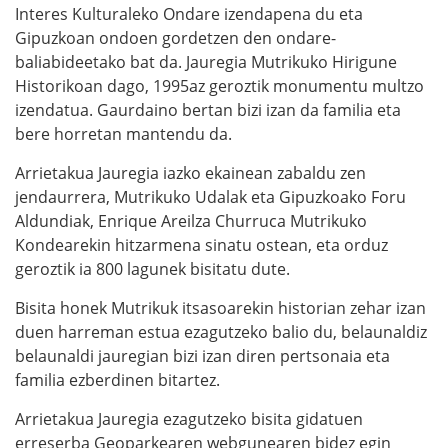
Interes Kulturaleko Ondare izendapena du eta
Gipuzkoan ondoen gordetzen den ondare-
baliabideetako bat da. Jauregia Mutrikuko Hirigune
Historikoan dago, 1995az geroztik monumentu multzo
izendatua. Gaurdaino bertan bizi izan da familia eta
bere horretan mantendu da.
Arrietakua Jauregia iazko ekainean zabaldu zen
jendaurrera, Mutrikuko Udalak eta Gipuzkoako Foru
Aldundiak, Enrique Areilza Churruca Mutrikuko
Kondearekin hitzarmena sinatu ostean, eta orduz
geroztik ia 800 lagunek bisitatu dute.
Bisita honek Mutrikuk itsasoarekin historian zehar izan
duen harreman estua ezagutzeko balio du, belaunaldiz
belaunaldi jauregian bizi izan diren pertsonaia eta
familia ezberdinen bitartez.
Arrietakua Jauregia ezagutzeko bisita gidatuen
erreserba Geoparkearen webgunearen bidez egin