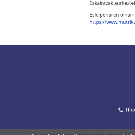
Eskaintzak aurkezte
Esleipenaren oinarr
https://www.mutriku
Tfn