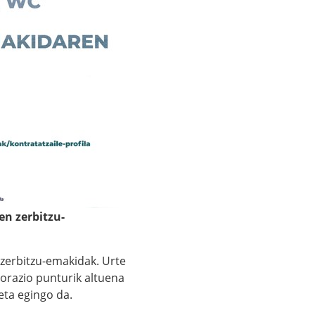
n zerbitzu-
 zerbitzu-emakidak. Urte
orazio punturik altuena
eta egingo da.