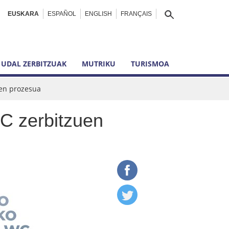
EUSKARA
ESPAÑOL
ENGLISH
FRANÇAIS
UDAL ZERBITZUAK
MUTRIKU
TURISMOA
pen prozesua
C zerbitzuen