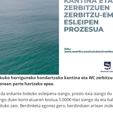
ikuko herriguneko hondartzako kantina eta WC zerbitzue
enean parte hartzeko epea.
da enkante bidezko esleipena izango, prezio itxia izango du
ngo duen kontratuaren kostua 5.000€+bez izango da eta bal
eituko zaio. Berdinketa egonez gero, berdinduen artean zozk