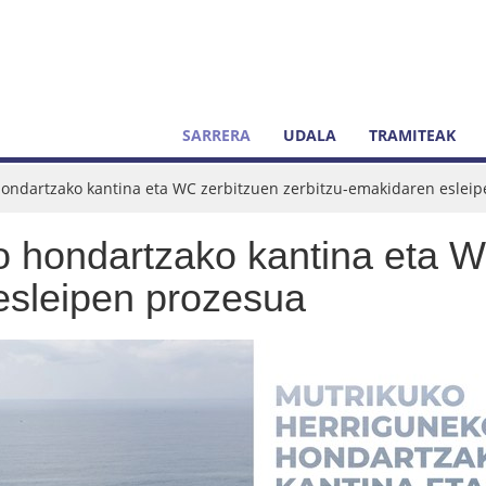
SARRERA
UDALA
TRAMITEAK
ondartzako kantina eta WC zerbitzuen zerbitzu-emakidaren eslei
o hondartzako kantina eta W
esleipen prozesua