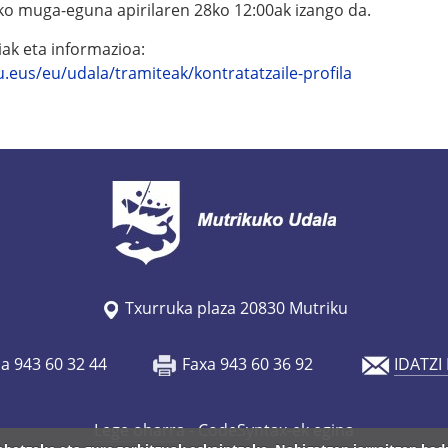
ko muga-eguna apirilaren 28ko 12:00ak izango da.
iak eta informazioa:
.eus/eu/udala/tramiteak/kontratatzaile-profila
Txurruka plaza 20830 Mutriku
oa 943 60 32 44
Faxa 943 60 36 92
IDATZI
Lege oharra
- CodeSyntax-ek egina