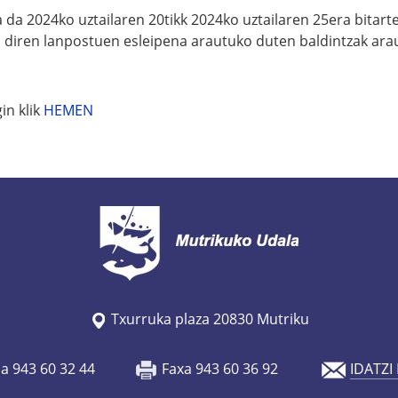
 da 2024ko uztailaren 20tikk 2024ko uztailaren 25era bitarte
ko diren lanpostuen esleipena arautuko duten baldintzak ara
in klik
HEMEN
Txurruka plaza 20830 Mutriku
oa 943 60 32 44
Faxa 943 60 36 92
IDATZI