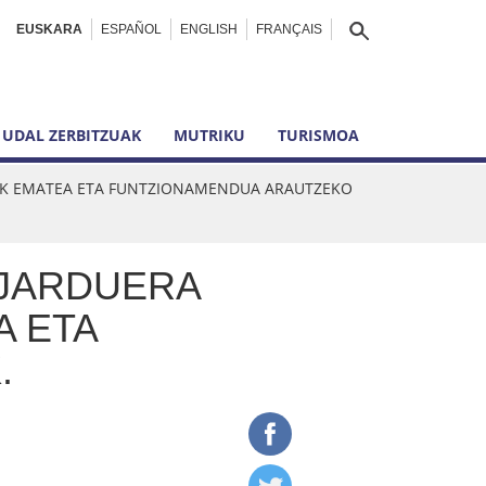
EUSKARA
ESPAÑOL
ENGLISH
FRANÇAIS
UDAL ZERBITZUAK
MUTRIKU
TURISMOA
AK EMATEA ETA FUNTZIONAMENDUA ARAUTZEKO
 JARDUERA
A ETA
.