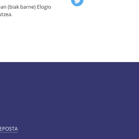
an (biak barne) Elogio
utzea.
 EPOSTA