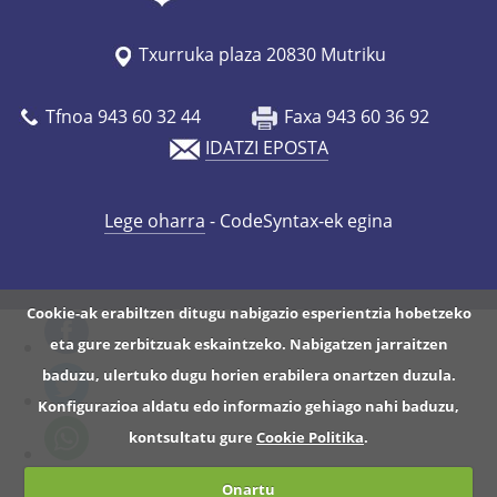
Txurruka plaza 20830 Mutriku
Tfnoa 943 60 32 44
Faxa 943 60 36 92
IDATZI EPOSTA
Lege oharra
- CodeSyntax-ek egina
Cookie-ak erabiltzen ditugu nabigazio esperientzia hobetzeko
eta gure zerbitzuak eskaintzeko. Nabigatzen jarraitzen
baduzu, ulertuko dugu horien erabilera onartzen duzula.
Konfigurazioa aldatu edo informazio gehiago nahi baduzu,
kontsultatu gure
Cookie Politika
.
Onartu