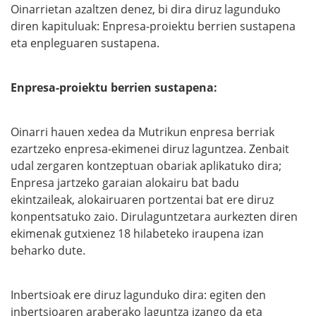
Oinarrietan azaltzen denez, bi dira diruz lagunduko
diren kapituluak: Enpresa-proiektu berrien sustapena
eta enpleguaren sustapena.
Enpresa-proiektu berrien sustapena:
Oinarri hauen xedea da Mutrikun enpresa berriak
ezartzeko enpresa-ekimenei diruz laguntzea. Zenbait
udal zergaren kontzeptuan obariak aplikatuko dira;
Enpresa jartzeko garaian alokairu bat badu
ekintzaileak, alokairuaren portzentai bat ere diruz
konpentsatuko zaio. Dirulaguntzetara aurkezten diren
ekimenak gutxienez 18 hilabeteko iraupena izan
beharko dute.
Inbertsioak ere diruz lagunduko dira: egiten den
inbertsioaren araberako laguntza izango da eta