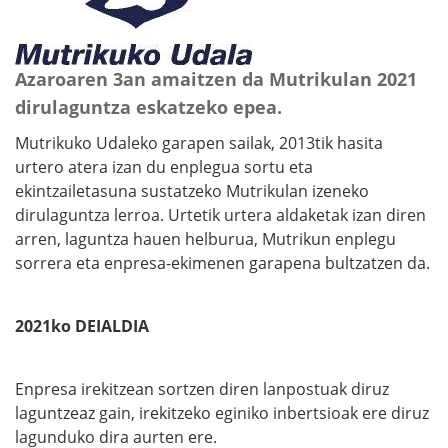
Azaroaren 3an amaitzen da Mutrikulan 2021
dirulaguntza eskatzeko epea.
Mutrikuko Udaleko garapen sailak, 2013tik hasita
urtero atera izan du enplegua sortu eta
ekintzailetasuna sustatzeko Mutrikulan izeneko
dirulaguntza lerroa. Urtetik urtera aldaketak izan diren
arren, laguntza hauen helburua, Mutrikun enplegu
sorrera eta enpresa-ekimenen garapena bultzatzen da.
2021ko DEIALDIA
Enpresa irekitzean sortzen diren lanpostuak diruz
laguntzeaz gain, irekitzeko eginiko inbertsioak ere diruz
lagunduko dira aurten ere.