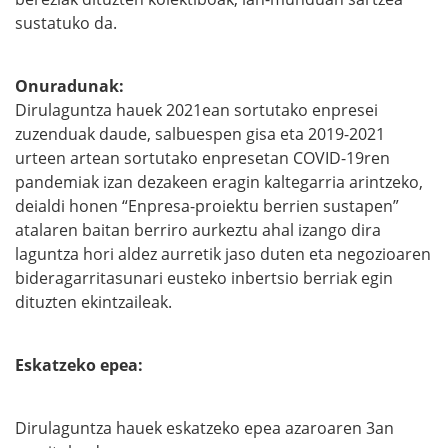
sustatuko da.
Onuradunak:
Dirulaguntza hauek 2021ean sortutako enpresei
zuzenduak daude, salbuespen gisa eta 2019-2021
urteen artean sortutako enpresetan COVID-19ren
pandemiak izan dezakeen eragin kaltegarria arintzeko,
deialdi honen “Enpresa-proiektu berrien sustapen”
atalaren baitan berriro aurkeztu ahal izango dira
laguntza hori aldez aurretik jaso duten eta negozioaren
bideragarritasunari eusteko inbertsio berriak egin
dituzten ekintzaileak.
Eskatzeko epea:
Dirulaguntza hauek eskatzeko epea azaroaren 3an