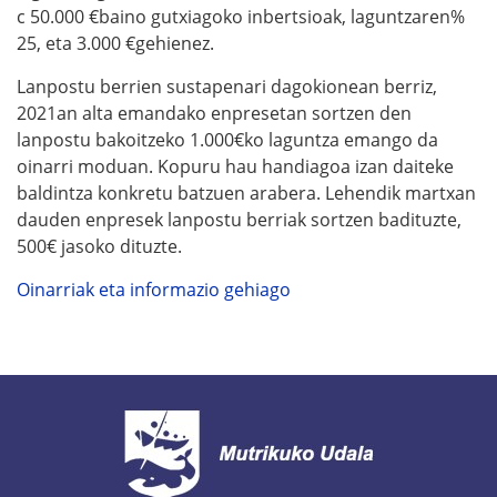
c 50.000 €baino gutxiagoko inbertsioak, laguntzaren%
25, eta 3.000 €gehienez.
Lanpostu berrien sustapenari dagokionean berriz,
2021an alta emandako enpresetan sortzen den
lanpostu bakoitzeko 1.000€ko laguntza emango da
oinarri moduan. Kopuru hau handiagoa izan daiteke
baldintza konkretu batzuen arabera. Lehendik martxan
dauden enpresek lanpostu berriak sortzen badituzte,
500€ jasoko dituzte.
Oinarriak eta informazio gehiago