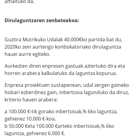
amaituko da.
Dirulaguntzaren zenbateakoa:
Guztira Mutrikuko Udalak 40.000€ko partida bat du,
2020ko zein aurtengo konbokatoriako dirulaguntza
hauei aurre egiteko.
Aurkezten diren enpresen gastuak aztertuko dira eta
horren arabera kalkulatuko da laguntza kopurua.
Enpresa proiektuen sustapenean, udal zergen gaineko
hobari ezberdinez gain, inbertsioa lagunduko da diruz,
kriterio hauen arabera:
a 100.000 €-tik gorako inbertsioak,% 6ko laguntza,
gehienez 10.000 €-koa.
b 50.000 €eta 100.000 €arteko inbertsioak,% 6ko
laguntza, gehienez 6.000 €.