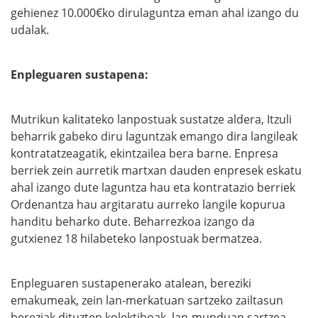
gehienez 10.000€ko dirulaguntza eman ahal izango du
udalak.
Enpleguaren sustapena:
Mutrikun kalitateko lanpostuak sustatze aldera, Itzuli
beharrik gabeko diru laguntzak emango dira langileak
kontratatzeagatik, ekintzailea bera barne. Enpresa
berriek zein aurretik martxan dauden enpresek eskatu
ahal izango dute laguntza hau eta kontratazio berriek
Ordenantza hau argitaratu aurreko langile kopurua
handitu beharko dute. Beharrezkoa izango da
gutxienez 18 hilabeteko lanpostuak bermatzea.
Enpleguaren sustapenerako atalean, bereziki
emakumeak, zein lan-merkatuan sartzeko zailtasun
bereziak dituzten kolektiboak, lan-munduan sartzea