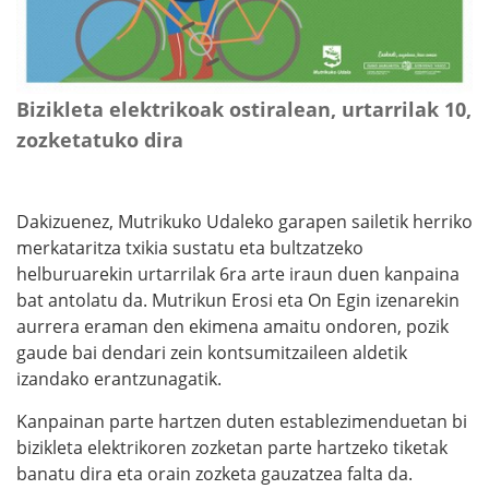
Bizikleta elektrikoak ostiralean, urtarrilak 10,
zozketatuko dira
Dakizuenez, Mutrikuko Udaleko garapen sailetik herriko
merkataritza txikia sustatu eta bultzatzeko
helburuarekin urtarrilak 6ra arte iraun duen kanpaina
bat antolatu da. Mutrikun Erosi eta On Egin izenarekin
aurrera eraman den ekimena amaitu ondoren, pozik
gaude bai dendari zein kontsumitzaileen aldetik
izandako erantzunagatik.
Kanpainan parte hartzen duten establezimenduetan bi
bizikleta elektrikoren zozketan parte hartzeko tiketak
banatu dira eta orain zozketa gauzatzea falta da.