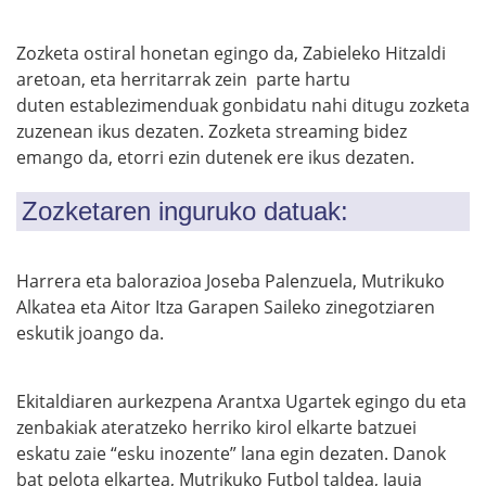
Zozketa ostiral honetan egingo da, Zabieleko Hitzaldi
aretoan, eta herritarrak zein parte hartu
duten establezimenduak gonbidatu nahi ditugu zozketa
zuzenean ikus dezaten. Zozketa streaming bidez
emango da, etorri ezin dutenek ere ikus dezaten.
Zozketaren inguruko datuak:
Harrera eta balorazioa Joseba Palenzuela, Mutrikuko
Alkatea eta Aitor Itza Garapen Saileko zinegotziaren
eskutik joango da.
Ekitaldiaren aurkezpena Arantxa Ugartek egingo du eta
zenbakiak ateratzeko herriko kirol elkarte batzuei
eskatu zaie “esku inozente” lana egin dezaten. Danok
bat pelota elkartea, Mutrikuko Futbol taldea, Jauja