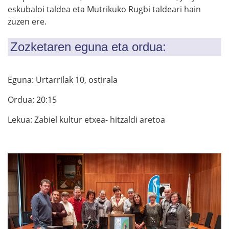
eskubaloi taldea eta Mutrikuko Rugbi taldeari hain
zuzen ere.
Zozketaren eguna eta ordua:
Eguna: Urtarrilak 10, ostirala
Ordua: 20:15
Lekua: Zabiel kultur etxea- hitzaldi aretoa