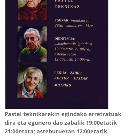
Pastel teknikarekin egindako erretratuak
dira eta egunero dao zabalik 19:00etatik
21:00etara; asteburuetan 12:00etatik