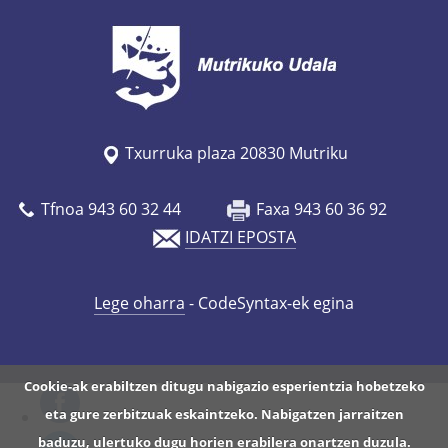
Txurruka plaza 20830 Mutriku
Tfnoa 943 60 32 44
Faxa 943 60 36 92
IDATZI EPOSTA
Lege oharra
- CodeSyntax-ek egina
Cookie-ak erabiltzen ditugu nabigazio esperientzia hobetzeko
eta gure zerbitzuak eskaintzeko. Nabigatzen jarraitzen
baduzu, ulertuko dugu horien erabilera onartzen duzula.