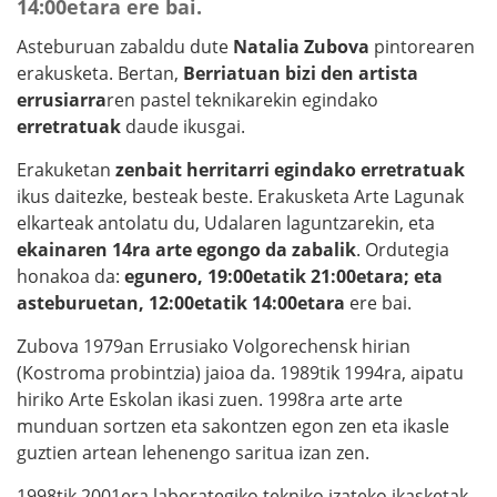
14:00etara ere bai.
Asteburuan zabaldu dute
Natalia Zubova
pintorearen
erakusketa. Bertan,
Berriatuan bizi den artista
errusiarra
ren pastel teknikarekin egindako
erretratuak
daude ikusgai.
Erakuketan
zenbait herritarri egindako erretratuak
ikus daitezke, besteak beste. Erakusketa Arte Lagunak
elkarteak antolatu du, Udalaren laguntzarekin, eta
ekainaren 14ra arte egongo da zabalik
. Ordutegia
honakoa da:
egunero, 19:00etatik 21:00etara; eta
asteburuetan, 12:00etatik 14:00etara
ere bai.
Zubova 1979an Errusiako Volgorechensk hirian
(Kostroma probintzia) jaioa da. 1989tik 1994ra, aipatu
hiriko Arte Eskolan ikasi zuen. 1998ra arte arte
munduan sortzen eta sakontzen egon zen eta ikasle
guztien artean lehenengo saritua izan zen.
1998tik 2001era laborategiko tekniko izateko ikasketak