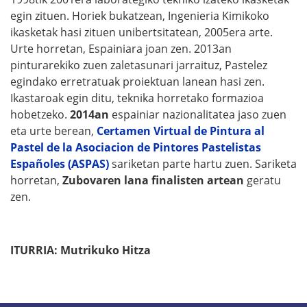
egin zituen. Horiek bukatzean, Ingenieria Kimikoko
ikasketak hasi zituen unibertsitatean, 2005era arte.
Urte horretan, Espainiara joan zen. 2013an
pinturarekiko zuen zaletasunari jarraituz, Pastelez
egindako erretratuak proiektuan lanean hasi zen.
Ikastaroak egin ditu, teknika horretako formazioa
hobetzeko.
2014an
espainiar nazionalitatea jaso zuen
eta urte berean,
Certamen Virtual de Pintura al
Pastel de la Asociacion de Pintores Pastelistas
Españoles (ASPAS)
sariketan parte hartu zuen. Sariketa
horretan,
Zubovaren lana finalisten artean
geratu
zen.
ITURRIA: Mutrikuko Hitza